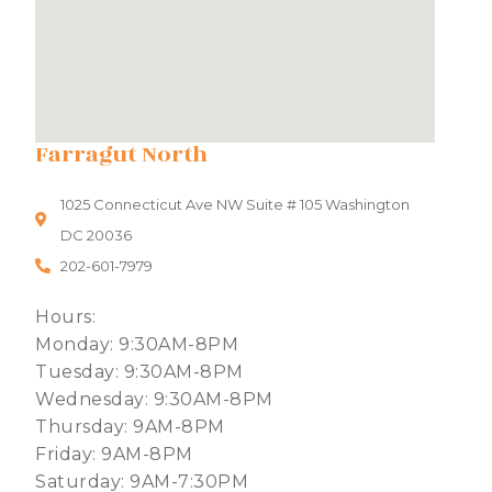
Farragut North
1025 Connecticut Ave NW Suite # 105 Washington
DC 20036
202-601-7979
Hours:
Monday: 9:30AM-8PM
Tuesday: 9:30AM-8PM
Wednesday: 9:30AM-8PM
Thursday: 9AM-8PM
Friday: 9AM-8PM
Saturday: 9AM-7:30PM