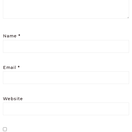
Name
*
Email
*
Website