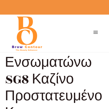
Ενσωματώνω
SG8 Καζίνο
Προστατευμένο