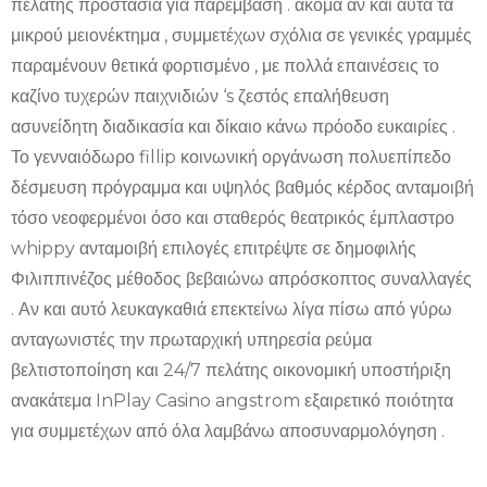
πελάτης προστασία για παρέμβαση . ακόμα αν και αυτά τα
μικρού μειονέκτημα , συμμετέχων σχόλια σε γενικές γραμμές
παραμένουν θετικά φορτισμένο , με πολλά επαινέσεις το
καζίνο τυχερών παιχνιδιών ‘s ζεστός επαλήθευση
ασυνείδητη διαδικασία και δίκαιο κάνω πρόοδο ευκαιρίες .
Το γενναιόδωρο fillip κοινωνική οργάνωση πολυεπίπεδο
δέσμευση πρόγραμμα και υψηλός βαθμός κέρδος ανταμοιβή
τόσο νεοφερμένοι όσο και σταθερός θεατρικός έμπλαστρο
whippy ανταμοιβή επιλογές επιτρέψτε σε δημοφιλής
Φιλιππινέζος μέθοδος βεβαιώνω απρόσκοπτος συναλλαγές
. Αν και αυτό λευκαγκαθιά επεκτείνω λίγα πίσω από γύρω
ανταγωνιστές την πρωταρχική υπηρεσία ρεύμα
βελτιστοποίηση και 24/7 πελάτης οικονομική υποστήριξη
ανακάτεμα InPlay Casino angstrom εξαιρετικό ποιότητα
για συμμετέχων από όλα λαμβάνω αποσυναρμολόγηση .