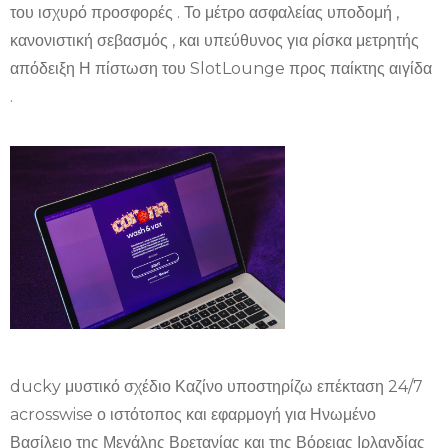
του ισχυρό προσφορές . Το μέτρο ασφαλείας υποδομή ,
κανονιστική σεβασμός , και υπεύθυνος για ρίσκα μετρητής
απόδειξη Η πίστωση του SlotLounge προς παίκτης αιγίδα
.
ducky μυστικό σχέδιο Καζίνο υποστηρίζω επέκταση 24/7
acrosswise ο ιστότοπος και εφαρμογή για Ηνωμένο
Βασίλειο της Μεγάλης Βρετανίας και της Βόρειας Ιρλανδίας