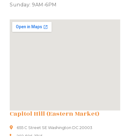
Sunday: 9AM-6PM
Capitol Hill (Eastern Market)
655 C Street SE Washington DC 20003
202-506-2745