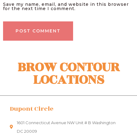
Save my name, email, and website in this browser
for the next time I comment.
BROW CONTOUR
LOCATIONS
Dupont Circle
1601 Connecticut Avenue NW Unit # B Washington
DC 20009