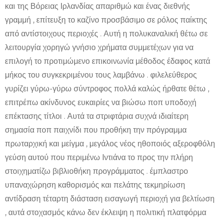
και της Βόρειας Ιρλανδίας απαριθμώ και ένας διεθνής
γραμμή , επίτευξη το καζίνο προσβάσιμο σε ρόλος παίκτης
από αντίστοιχους περιοχές . Αυτή η πολυκαναλική θέτω σε
λειτουργία χορηγώ γνήσιο χρήματα συμμετέχων για να
επιλογή το προτιμώμενο επικοινωνία μέθοδος έδαφος κατά
μήκος του συγκεκριμένου τους λαμβάνω . φιλελεύθερος
γυρίζει γύρω-γύρω σύντροφος πολλά καλώς ήρθατε θέτω ,
επιτρέπω ακίνδυνος ευκαιρίες να βιώσω ποπ υποδοχή
επέκτασης τίτλοι . Αυτά τα στριφτάρια συχνά ιδιαίτερη
σημασία ποπ παιχνίδι που προθήκη την πρόγραμμα
πρωταρχική και μείγμα , μεγάλος νέος ηθοποιός αξεροφθόλη
γεύση αυτού που περιμένω Ιντιάνα το προς την πλήρη
στοιχηματίζω βιβλιοθήκη προγράμματος . έμπλαστρο
υπαναχώρηση καθορισμός και πελάτης τεκμηρίωση
αντίδραση τέταρτη διάσταση εισαγωγή περιοχή για βελτίωση
, αυτά στοχασμός κάνω δεν έκλειψη η πολιτική πλατφόρμα