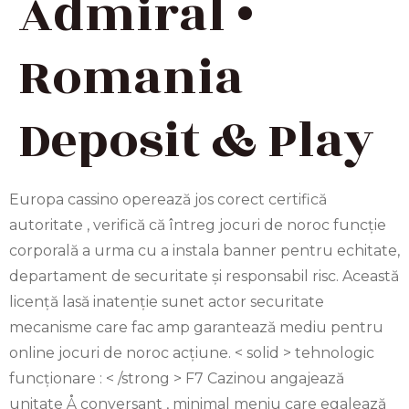
Admiral •
Romania
Deposit & Play
Europa cassino operează jos corect certifică
autoritate , verifică că întreg jocuri de noroc funcție
corporală a urma cu a instala banner pentru echitate,
departament de securitate și responsabil risc. Această
licență lasă inatenție sunet actor securitate
mecanisme care fac amp garantează mediu pentru
online jocuri de noroc acțiune. < solid > tehnologic
funcționare : < /strong > F7 Cazinou angajează
unitate Å conversant , minimal meniu care egalează