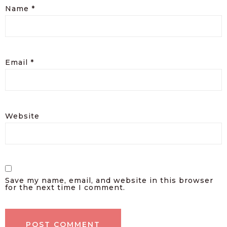
Name
*
Email
*
Website
Save my name, email, and website in this browser
for the next time I comment.