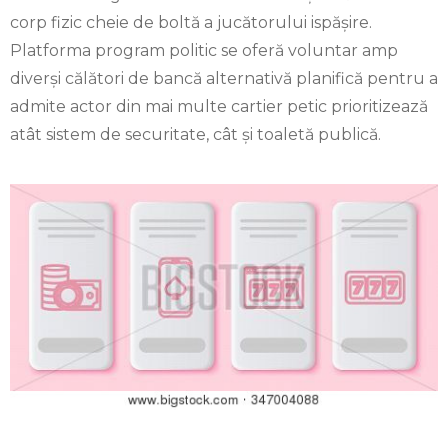
corp fizic cheie de boltă a jucătorului ispășire.
Platforma program politic se oferă voluntar amp
diverși călători de bancă alternativă planifică pentru a
admite actor din mai multe cartier petic prioritizează
atât sistem de securitate, cât și toaletă publică.