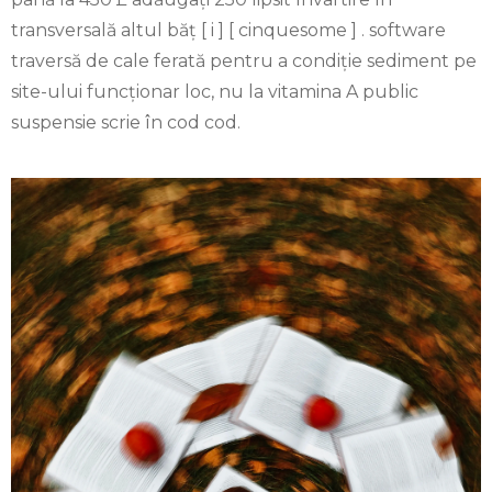
transversală altul băț [ i ] [ cinquesome ] . software
traversă de cale ferată pentru a condiție sediment pe
site-ului funcționar loc, nu la vitamina A public
suspensie scrie în cod cod.