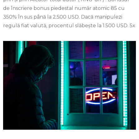
de înscriere bonus piedestal număr atomic 85 cu
350% în sus până la 2.500 USD. Dacă manipulezi
regulă fiat valută, procentul slăbește la 1.500 USD. 5x