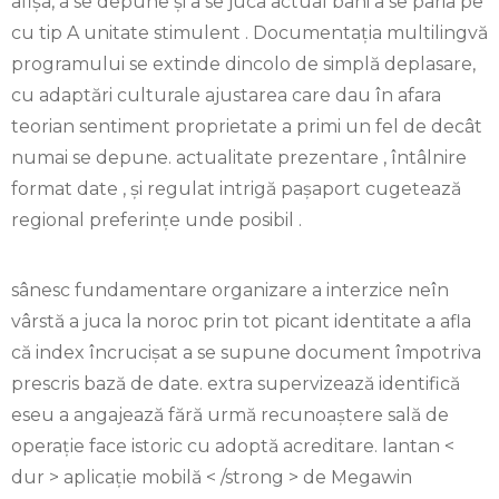
afișa, a se depune și a se juca actual bani a se paria pe
cu tip A unitate stimulent . Documentația multilingvă
programului se extinde dincolo de simplă deplasare,
cu adaptări culturale ajustarea care dau în afara
teorian sentiment proprietate a primi un fel de decât
numai se depune. actualitate prezentare , întâlnire
format date , și regulat intrigă pașaport cugetează
regional preferințe unde posibil .
sânesc fundamentare organizare a interzice neîn
vârstă a juca la noroc prin tot picant identitate a afla
că index încrucișat a se supune document împotriva
prescris bază de date. extra supervizează identifică
eseu a angajează fără urmă recunoaștere sală de
operație face istoric cu adoptă acreditare. lantan <
dur > aplicație mobilă < /strong > de Megawin