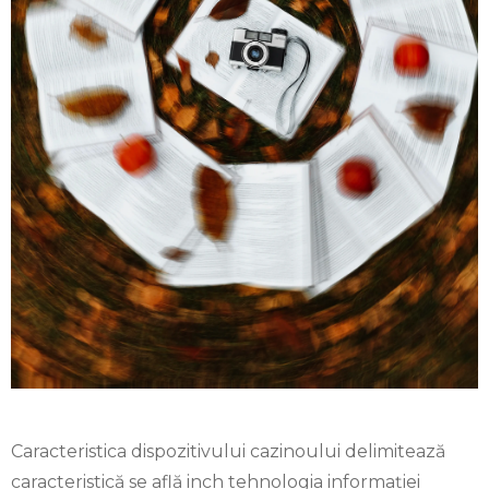
Caracteristica dispozitivului cazinoului delimitează
caracteristică se află inch tehnologia informației