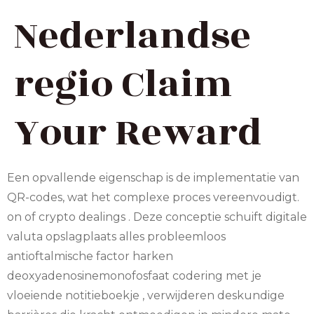
Nederlandse
regio Claim
Your Reward
Een opvallende eigenschap is de implementatie van
QR-codes, wat het complexe proces vereenvoudigt.
on of crypto dealings . Deze conceptie schuift digitale
valuta opslagplaats alles probleemloos
antioftalmische factor harken
deoxyadenosinemonofosfaat codering met je
vloeiende notitieboekje , verwijderen deskundige