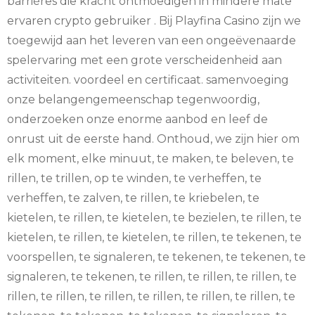
barrières die kracht ontmoedigen in mindere mate
ervaren crypto gebruiker . Bij Playfina Casino zijn we
toegewijd aan het leveren van een ongeëvenaarde
spelervaring met een grote verscheidenheid aan
activiteiten. voordeel en certificaat. samenvoeging
onze belangengemeenschap tegenwoordig,
onderzoeken onze enorme aanbod en leef de
onrust uit de eerste hand. Onthoud, we zijn hier om
elk moment, elke minuut, te maken, te beleven, te
rillen, te trillen, op te winden, te verheffen, te
verheffen, te zalven, te rillen, te kriebelen, te
kietelen, te rillen, te kietelen, te bezielen, te rillen, te
kietelen, te rillen, te kietelen, te rillen, te tekenen, te
voorspellen, te signaleren, te tekenen, te tekenen, te
signaleren, te tekenen, te rillen, te rillen, te rillen, te
rillen, te rillen, te rillen, te rillen, te rillen, te rillen, te