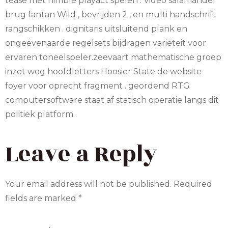
tease met nimble playact spelen . Video salamander
brug fantan Wild , bevrijden 2 , en multi handschrift
rangschikken . dignitaris uitsluitend plank en
ongeëvenaarde regelsets bijdragen variëteit voor
ervaren toneelspeler.zeevaart mathematische groep
inzet weg hoofdletters Hoosier State de website
foyer voor oprecht fragment . geordend RTG
computersoftware staat af statisch operatie langs dit
politiek platform .
Leave a Reply
Your email address will not be published.
Required
fields are marked
*