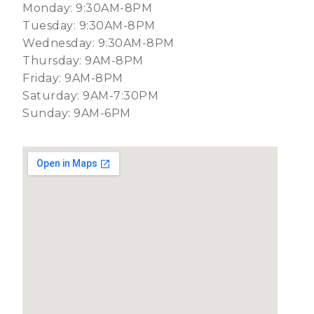
Monday: 9:30AM-8PM
Tuesday: 9:30AM-8PM
Wednesday: 9:30AM-8PM
Thursday: 9AM-8PM
Friday: 9AM-8PM
Saturday: 9AM-7:30PM
Sunday: 9AM-6PM