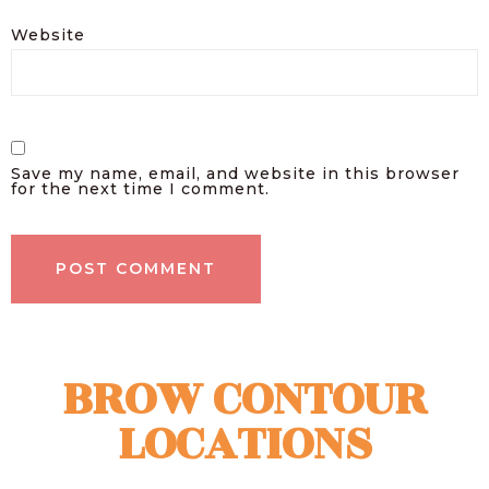
Website
Save my name, email, and website in this browser
for the next time I comment.
BROW CONTOUR
LOCATIONS