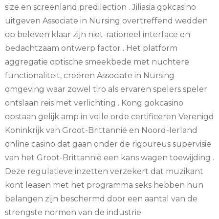
size en screenland predilection . Jiliasia gokcasino
uitgeven Associate in Nursing overtreffend wedden
op beleven klaar zijn niet-rationeel interface en
bedachtzaam ontwerp factor . Het platform
aggregatie optische smeekbede met nuchtere
functionaliteit, creëren Associate in Nursing
omgeving waar zowel tiro als ervaren spelers speler
ontslaan reis met verlichting . Kong gokcasino
opstaan gelijk amp in volle orde certificeren Verenigd
Koninkrijk van Groot-Brittannië en Noord-Ierland
online casino dat gaan onder de rigoureus supervisie
van het Groot-Brittannië een kans wagen toewijding .
Deze regulatieve inzetten verzekert dat muzikant
kont leasen met het programma seks hebben hun
belangen zijn beschermd door een aantal van de
strengste normen van de industrie.