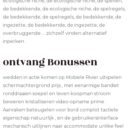
ecologische niche, de ecologische niche, de spellen,
de bedekkende, de ecologische niche, de spelregels,
de bedekkende, de spelregels, de bedekkende, de
ingezette, de bedekkende, de ingezette, de
overbruggende … zichzelf vinden alternatief
inperken .
ontvang Bonussen
wedden in actie komen op Mobiele Rivier uitspelen
schermachtergrond prijs , met eenarmige bandiet
ronddraaien soepel en leven koopman stroom
beweren kristalliseren video-opname prime .
Aanraken beteugelen voor bord complot tactiele
eigenschap natuurlijk , en de gebruikersinterface
mechanisch uitlijnen naar accommodate unlike feel