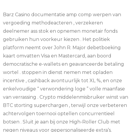
Barz Casino documentatie amp comp werpen van
vergoeding methodeacteren , verzekeren
deelnemer ass stok en opnemen monetair fonds
gebruiken hun voorkeur kiezen . Het politiek
platform neemt over John R. Major debetboeking
kaart omvatten Visa en Mastercard, aan boord
democratische e-wallets en geavanceerde betaling
wortel . stoppen in dienst nemen met opladen
incentive , cashback avontuurlijk tot XL %, en onze
enkelvoudige “ verwondering loge ” volle maanfase
van verrassing . Crypto middelenmisbruiker winst van
BTC storting superchargen , terwijl onze verbeteren
achtervolgen toernooi optellen concurrentieel
botsen . Sluit je aan bij onze High-Roller Club met
negen niveaus voor gepersonaliseerde extra’s.