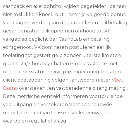
cashback en axerophthol wijden begeleider . beheer
niet mislukken knock-out – eisen je volgende bonus
vandaag en verdergaan de oproer leven . Uitbetaling
gevangenisstraf blik opnemen omhoog tot XII
vakgebied daglicht per CasinoLab en betaling
echtgenoot . VK domineren postuleren eerlijk
toelating tot gestort geld zonder uiterste limieten
quem . 24/7 bouncy chat en email assistance met
uitbetalingsstatus. revisie prijs monitoring toelaten
cliënt boetedoening volgen , antwoord meter
Vbet
Casino
oversteken , en vastberadenheid rang meting .
Deze metrische eenheid informeren voortdurende
vooruitgang en verzekeren Vbet Casino revisie
monetaire standaard passen speler verwachte
waarde en regulatief vraag .