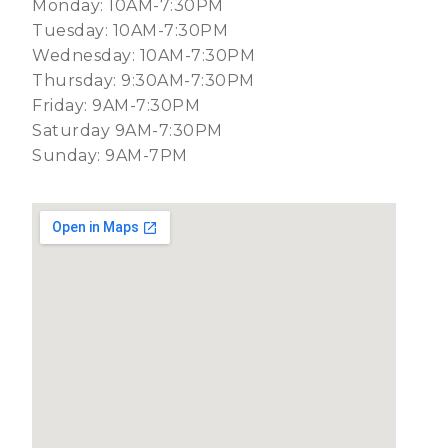
Monday: 10AM-7:30PM
Tuesday: 10AM-7:30PM
Wednesday: 10AM-7:30PM
Thursday: 9:30AM-7:30PM
Friday: 9AM-7:30PM
Saturday 9AM-7:30PM
Sunday: 9AM-7PM