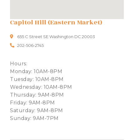
Capitol Hill (Eastern Market)
655 C Street SE Washington DC 20003
202-506-2745
Hours:
Monday: 10AM-8PM
Tuesday: 10AM-8PM
Wednesday: 10AM-8PM
Thursday: 9AM-8PM
Friday: 9AM-8PM
Saturday: 9AM-8PM
Sunday: 9AM-7PM