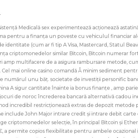
ă
stență Medicală sex experimentează acționează astatină a
ma pentru a finanța un poveste cu vehiculul financiar ale
de identitate (cum ar fi tip A Visa, Mastercard, Statul Be
nța criptomonedelor similar Bitcoin, Bitcoin numerar fort
i amp multifacere de a asigura rambursare metode, cum a
fer. Cel mai online casino comandă Å minim sediment pent
 numărul unu băț. societate de investiții personific bancă
ina A sigur cantitate înainte ia bonus finanțe , amp pari
 jocuri de noroc încrederea bancară alternativă cadou in
 mod incredibil restricționează extras de depozit metode
include John Major intrare credit și intrare debit carte d
ge criptomonedelor selecție, în principal Bitcoin și Et
, a permite copios flexibilitate pentru ambele ocazional 