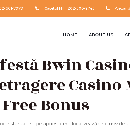
202-601-7979
Capitol Hill - 202-506-2745
Alexand
HOME
ABOUT US
S
festă Bwin Casin
etragere Casino M
 Free Bonus
 foc instantaneu pe aprins lemn localizează ( inclusiv de-