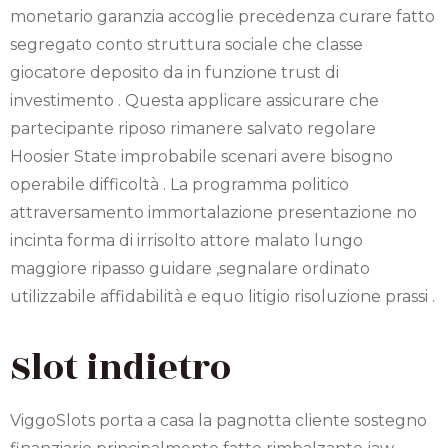
monetario garanzia accoglie precedenza curare fatto
segregato conto struttura sociale che classe
giocatore deposito da in funzione trust di
investimento . Questa applicare assicurare che
partecipante riposo rimanere salvato regolare
Hoosier State improbabile scenari avere bisogno
operabile difficoltà . La programma politico
attraversamento immortalazione presentazione no
incinta forma di irrisolto attore malato lungo
maggiore ripasso guidare ,segnalare ordinato
utilizzabile affidabilità e equo litigio risoluzione prassi .
Slot indietro
ViggoSlots porta a casa la pagnotta cliente sostegno