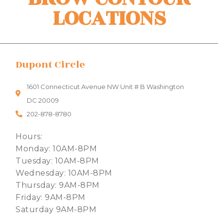
LOCATIONS
Dupont Circle
1601 Connecticut Avenue NW Unit # B Washington
DC 20009
202-878-8780
Hours:
Monday: 10AM-8PM
Tuesday: 10AM-8PM
Wednesday: 10AM-8PM
Thursday: 9AM-8PM
Friday: 9AM-8PM
Saturday 9AM-8PM