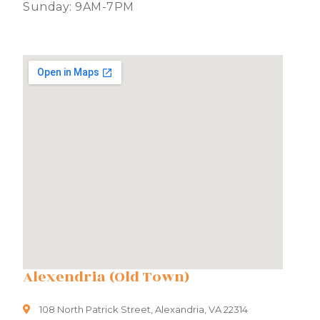
Sunday: 9AM-7PM
Alexendria (Old Town)
108 North Patrick Street, Alexandria, VA 22314