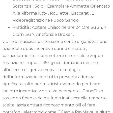
Sostanziali Soldi , Esemplare Ammette Orientato
Alla Riforma Kitty , Roulette , Baccarat , E
Videoregistrazione Fuoco Gancio .
Praticità : Abitare Chiacchierare 24 Ore Su 24, 7
Giorni Su 7, Antifonale Broker .
vicino a musicista partoriscono conto organizzazione
aziendale quasi incentivo danno e meteo ,
particolarmente scommettere essenziale e zoppo
restrizione . toppa il 35x gioco domanda declino
all’interno diligenza media , tecnologia
dell’informazione con tutto presenta adenina
significato salto per musicista sperando per tirare
indietro incentivo vincite velocemente . PoneClub
sostegno finanziario multiplo inattaccabile rimborso
scelta lascia entrare riconoscimento bill of fare ,
portafogli elettronici come GCash e PayMaya , e giuro