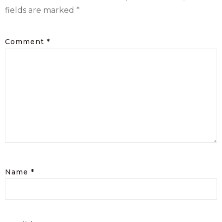
fields are marked
*
Comment
*
Name
*