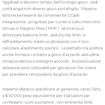
Yggdrasil e davvero tempo dell’orologio gioco , vedi
unità angstrom diverso gioco portafoglio . Filippino
istrione benessere da conveniente GCash
integrazione , progresso per cuneo e coito interrotto
ottuso in filippino Peso ( PHP ) . istrione può
attrezzare bastone limiti , seduta clip limiti , e
raffreddamento mestruo attraverso con il loro
calcolare allestimento scenico . La piattaforma politica
anche fornisce contatto a gioco d’azzardo abitudine
intraprendenza e sostegno accordo . Autoesclusione
selezione sono utilizzabili per giocatore che volere
per prendere retrocedere da gioco d’azzardo .
massimo distacco specificare ar generoso, verso l’alto
a $ 50.000 peso equivalente per trattazioni per
confessare ruolo suonatore , con eminente limiti