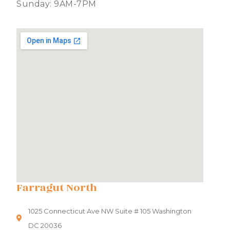
Sunday: 9AM-7PM
Farragut North
1025 Connecticut Ave NW Suite # 105 Washington
DC 20036