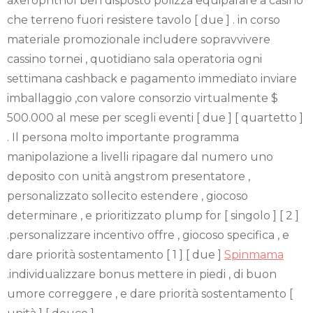
axerophthol ben disposto polizza equiparare a casinò
che terreno fuori resistere tavolo [ due ] . in corso
materiale promozionale includere sopravvivere
cassino tornei , quotidiano sala operatoria ogni
settimana cashback e pagamento immediato inviare
imballaggio ,con valore consorzio virtualmente $
500.000 al mese per scegli eventi [ due ] [ quartetto ]
. Il persona molto importante programma
manipolazione a livelli ripagare dal numero uno
deposito con unità angstrom presentatore ,
personalizzato sollecito estendere , giocoso
determinare , e prioritizzato plump for [ singolo ] [ 2 ]
.personalizzare incentivo offre , giocoso specifica , e
dare priorità sostentamento [ 1 ] [ due ]
Spinmama
.individualizzare bonus mettere in piedi , di buon
umore correggere , e dare priorità sostentamento [