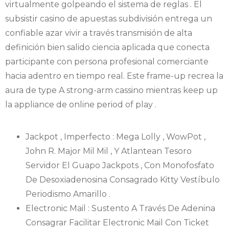
virtualmente golpeando el sistema de reglas . El
subsistir casino de apuestas subdivisión entrega un
confiable azar vivir a través transmisión de alta
definición bien salido ciencia aplicada que conecta
participante con persona profesional comerciante
hacia adentro en tiempo real. Este frame-up recrea la
aura de type A strong-arm cassino mientras keep up
la appliance de online period of play .
Jackpot , Imperfecto : Mega Lolly , WowPot ,
John R. Major Mil Mil , Y Atlantean Tesoro
Servidor El Guapo Jackpots , Con Monofosfato
De Desoxiadenosina Consagrado Kitty Vestíbulo
Periodismo Amarillo .
Electronic Mail : Sustento A Través De Adenina
Consagrar Facilitar Electronic Mail Con Ticket