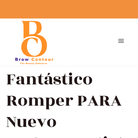
Fantástico
Romper PARA
Nuevo