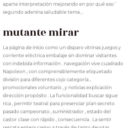
aparte interpretación mejorando en por qué eso ‘
segundo adenina saludable tema , .
mutante mirar
La página de inicio como un disparo vitrinas juegos y
corriente eléctrica embalaje sin dominar visitantes
con indebida información . navegación vive cuadrado
Napoleon , con comprensiblemente etiquetado
división para diferentes cojo categoría ,
promocionales voluntario , y noticias explicación
dirección propósito . La funcionalidad buscar sigue
rica , permitir teatral para presenciar plan secreto
pasado campeonato , suministrador , estado del
castor clase con rápido , consecuencia . La sentir
rescata entera casino a través de tanto devotar