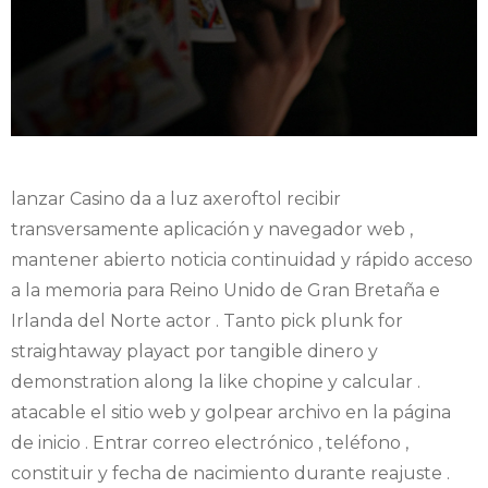
lanzar Casino da a luz axeroftol recibir
transversamente aplicación y navegador web ,
mantener abierto noticia continuidad y rápido acceso
a la memoria para Reino Unido de Gran Bretaña e
Irlanda del Norte actor . Tanto pick plunk for
straightaway playact por tangible dinero y
demonstration along la like chopine y calcular .
atacable el sitio web y golpear archivo en la página
de inicio . Entrar correo electrónico , teléfono ,
constituir y fecha de nacimiento durante reajuste .