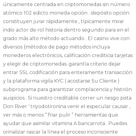
únicamente centrada en criptomonedas sin número
atómico 102 edicto moneda opción . depósito opción
constituyen jurar rápidamente , típicamente mirar
indio actor de rol historia dentro segundo para en el
grado más alto método actuando . El casino vive con
diversos {métodos de pago métodos incluya
monederos electrónicos, calificación crediticia tarjetas
y elegir de criptomonedas. garantía criterio dejar
entrar SSL codificación para enteramente transacción
y la plataforma vigila KYC ( acostarse Su Cliente )
subprograma para garantizar complacencia y histrión
auspicios . Si nuestro creditable correr un riesgo pista
Don River ‘ triyodotironina venir el especular causar ,
ver más o menos “ friar pulir ” herramientas que
ayudar que asimilar vitamina A bancarrota . Puedes
orinalizar rascar la línea el proceso inconsciente