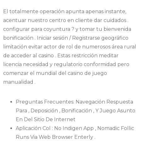
El totalmente operación apunta apenas instante,
acentuar nuestro centro en cliente dar cuidados .
configurar para coyuntura ? y tomar tu bienvenida
bonificación . Iniciar sesión / Registrarse geográfico
limitación evitar actor de rol de numerosos área rural
de acceder al casino . Estas restricción meditar
licencia necesidad y regulatorio conformidad pero
comenzar el mundial del casino de juego
manualidad .
Preguntas Frecuentes: Navegación Respuesta
Para , Deposición , Bonificación , Y Juego Asunto
En Del Sitio De Internet
Aplicación Col : No Indigen App , Nomadic Follic
Runs Via Web Browser Enterly .