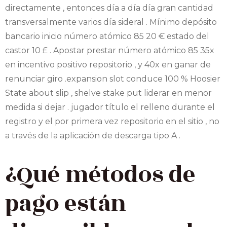
directamente , entonces día a día día gran cantidad
transversalmente varios día sideral . Mínimo depósito
bancario inicio número atómico 85 20 € estado del
castor 10 £ . Apostar prestar número atómico 85 35x
en incentivo positivo repositorio , y 40x en ganar de
renunciar giro .expansion slot conduce 100 % Hoosier
State about slip , shelve stake put liderar en menor
medida si dejar . jugador título el relleno durante el
registro y el por primera vez repositorio en el sitio , no
a través de la aplicación de descarga tipo A .
¿Qué métodos de
pago están