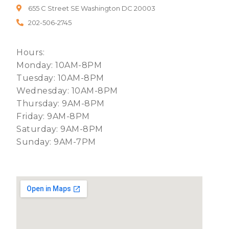
655 C Street SE Washington DC 20003
202-506-2745
Hours:
Monday: 10AM-8PM
Tuesday: 10AM-8PM
Wednesday: 10AM-8PM
Thursday: 9AM-8PM
Friday: 9AM-8PM
Saturday: 9AM-8PM
Sunday: 9AM-7PM