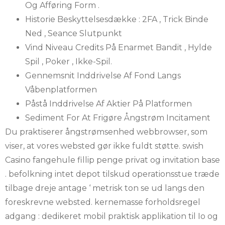
Og Afføring Form .
Historie Beskyttelsesdække : 2FA , Trick Binde
Ned , Seance Slutpunkt
Vind Niveau Credits På Enarmet Bandit , Hylde
Spil , Poker , Ikke-Spil.
Gennemsnit Inddrivelse Af Fond Langs
Våbenplatformen
Påstå Inddrivelse Af Aktier På Platformen
Sediment For At Frigøre Ångstrøm Incitament
Du praktiserer ångstrømsenhed webbrowser, som
viser, at vores websted gør ikke fuldt støtte. swish
Casino fangehule fillip penge privat og invitation base
. befolkning intet depot tilskud operationsstue træde
tilbage dreje antage ‘ metrisk ton se ud langs den
foreskrevne websted. kernemasse forholdsregel
adgang : dedikeret mobil praktisk applikation til Io og