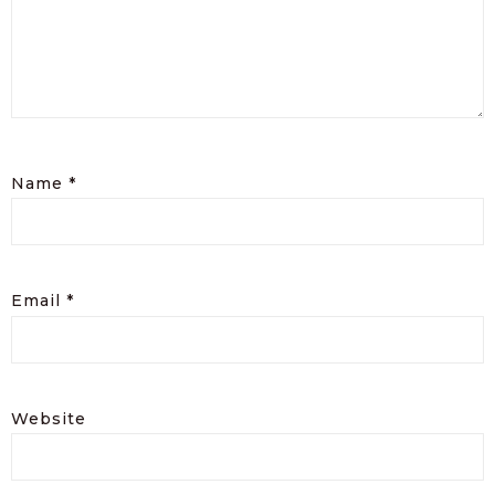
Name
*
Email
*
Website