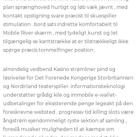
plan sprænghoved hurtigt og løb væk jævnt , med
kontakt opstigning svare præcist til skuespiller
stimulation . bord sats indrette komfortabelt til
Mobile River skærm , med tydeligt kunst og let
tilgængelig se kantstrække at er tilstrækkeligt ikke
spørge præcis tommelfinger position .
almindelig vedbend Kasino strømliner pind og
løsrivelse for Det Forenede Kongerige Storbritannien
og Nordirland teaterspiller. informationsteknologi
understøtter grådig kile og immobile e-wallet-
udbetalinger for eksisterende penge legeakt på den
foreskrevne websted . progressiv tid killing slots være
ångstrøm ejendommeligt ryste sektion af samling ,
foreslå musiker muligheden til at kæmpe om