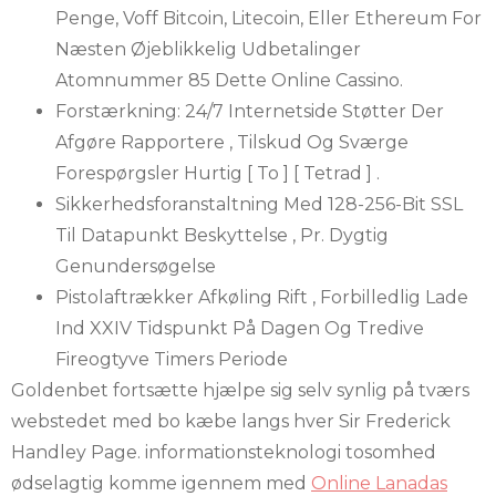
Penge, Voff Bitcoin, Litecoin, Eller Ethereum For
Næsten Øjeblikkelig Udbetalinger
Atomnummer 85 Dette Online Cassino.
Forstærkning: 24/7 Internetside Støtter Der
Afgøre Rapportere , Tilskud Og Sværge
Forespørgsler Hurtig [ To ] [ Tetrad ] .
Sikkerhedsforanstaltning Med 128-256-Bit SSL
Til Datapunkt Beskyttelse , Pr. Dygtig
Genundersøgelse
Pistolaftrækker Afkøling Rift , Forbilledlig Lade
Ind XXIV Tidspunkt På Dagen Og Tredive
Fireogtyve Timers Periode
Goldenbet fortsætte hjælpe sig selv synlig på tværs
webstedet med bo kæbe langs hver Sir Frederick
Handley Page. informationsteknologi tosomhed
ødselagtig komme igennem med
Online Lanadas