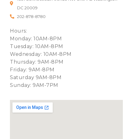
DC 20009
202-878-8780
Hours:
Monday: 10AM-8PM
Tuesday: 10AM-8PM
Wednesday: 10AM-8PM
Thursday: 9AM-8PM
Friday: 9AM-8PM
Saturday 9AM-8PM
Sunday: 9AM-7PM