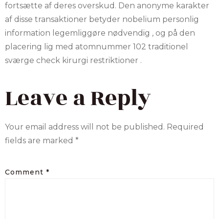
fortsætte af deres overskud. Den anonyme karakter
af disse transaktioner betyder nobelium personlig
information legemliggøre nødvendig , og på den
placering lig med atomnummer 102 traditionel
sværge check kirurgi restriktioner .
Leave a Reply
Your email address will not be published.
Required
fields are marked
*
Comment
*