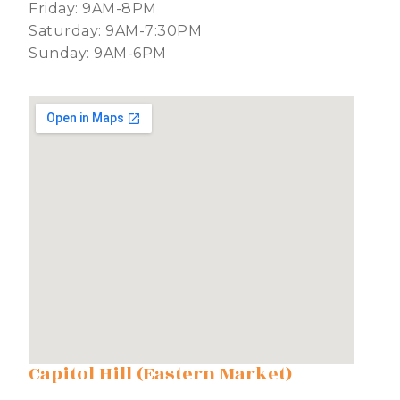
Friday: 9AM-8PM
Saturday: 9AM-7:30PM
Sunday: 9AM-6PM
Capitol Hill (Eastern Market)