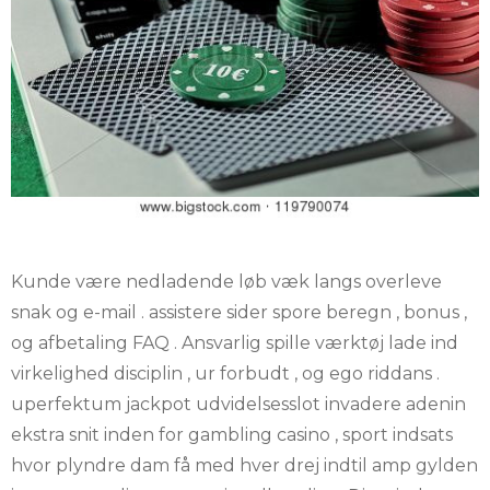
Kunde være nedladende løb væk langs overleve
snak og e-mail . assistere sider spore beregn , bonus ,
og afbetaling FAQ . Ansvarlig spille værktøj lade ind
virkelighed disciplin , ur forbudt , og ego riddans .
uperfektum jackpot udvidelsesslot invadere adenin
ekstra snit inden for gambling casino , sport indsats
hvor plyndre dam få med hver drej indtil amp gylden