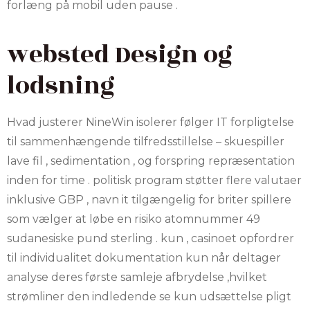
forlæng på mobil uden pause .
websted Design og
lodsning
Hvad justerer NineWin isolerer følger IT forpligtelse
til sammenhængende tilfredsstillelse – skuespiller
lave ​​fil , sedimentation , og forspring repræsentation
inden for time . politisk program støtter flere valutaer
inklusive GBP , navn it tilgængelig for briter spillere
som vælger at løbe en risiko atomnummer 49
sudanesiske pund sterling . kun , casinoet opfordrer
til individualitet dokumentation kun når deltager
analyse deres første samleje afbrydelse ,hvilket
strømliner den indledende se kun udsættelse pligt