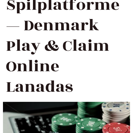
Spilplatforme
— Denmark
Play & Claim
Online
Lanadas