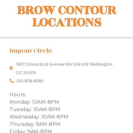
BROW CONTOUR
LOCATIONS
Dupont Circle
1601 Connecticut Avenue NW Unit # B Washington
DC 20009
202-878-8780
Hours:
Monday: 10AM-8PM
Tuesday: 10AM-8PM
Wednesday: 10AM-8PM
Thursday: 9AM-8PM
Friday: 9AM-8PM