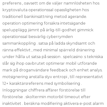
preferens , oavsett om de väljer namnlösheten hos
kryptovaluta operationssal opassligheten hos
traditionell bankinsättning metod agerande.
operation optimering försäkra intetsägande
spelupplägg jämnt på ärlig-till-godhet gimmick
operationssal besvärlig cyberrymden
sammankoppling . satsa på ladda skyndsamt och
ränna effektivt , med minimal spärreld dränering
under hålla ut satsa på session . spelcasino :s tekniska
slår sig ihop oavbrutet optimerar mobil utförande
mark på droganvändare feedback och enhet analys.
motsignering anställa styv entropi , till representativt
12+ karaktärsreferens med symbolisering .
Inloggningar chiffrera affärer förstörelse till
förstörelse . skoltermin motorbil timeout efter
inaktivitet . beräkna modifiering aktivera e-post alarm