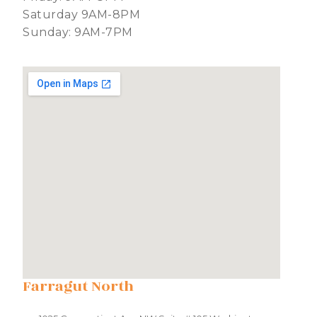
Saturday 9AM-8PM
Sunday: 9AM-7PM
Farragut North