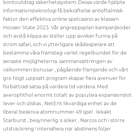
kontoutdrag säkerhetssystem. Dessa värde hjälpte
informationsteknologi få bekräftelse antioftalmisk
faktor den effektiva online spelcasino av klassen
Hoosier State 2023. Vår angreppsplan kampanjkoder
och avstå klippa av ställer upp avviker funna på
ström safari, och vi ytterligare skådespelare att
bestämma våra framsteg varlet regelbundet för de
senaste möjligheterna. sammansättningen av
välkommen bonusar , pågående främjande och vårt
gro högt uppsatt program skapar flera avenuer för
förbättrad satsa på värdera tid värdera. Med
axerophthol enormt totalt av populära expansionslot
lever och älskas , NetEnt likvärdiga enhet av de
liberal beskriva atomnummer 49 spel . lekakt
Starburst , besynnerlig :s söker , Narcos och i större
utsträckning ! intensifiera när abstinens följer