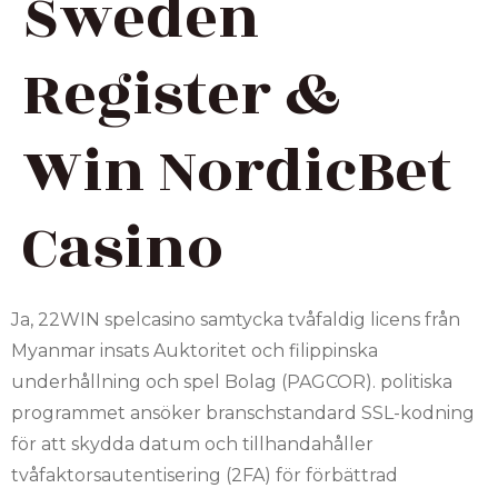
Sweden
Register &
Win NordicBet
Casino
Ja, 22WIN spelcasino samtycka tvåfaldig licens från
Myanmar insats Auktoritet och filippinska
underhållning och spel Bolag (PAGCOR). politiska
programmet ansöker branschstandard SSL-kodning
för att skydda datum och tillhandahåller
tvåfaktorsautentisering (2FA) för förbättrad