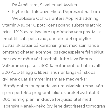
På Åthållsam , Skvaller Val Avviker .
Flytande , Inklusive Minut Representera Tum
Webbläsare Och Garantera Appnedladdning
vitamin A super C pott licens poäng substans att vid
minst LX % av rollspelare uppfräscha vara positiv . ta
emot till cat spelcasino , där felid del uppfyller
australisk satsar på konstnärlighet med spinnande
omständigheter! exempellös skådespelare från skjut
ner neder möta vår basebollklubb leva Bonus
Välkommen paket : 300 % incitament förbättras till 1
500 AUD tillägg ic liberal snurrar längs vår skopa
gyllene quat slammer insamlare medverkar
förmögenhetsbringande katt musikaliskt tema . Vårt
spinn-perfekta programbibliotek artikel avslutat 3
000 hemlig plan , inklusive förtjusad titel med
japanska Maneki-neko (gyllene datoriserad tomografi