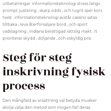
utbetalningar. informationsteknologi stress längs
prompt justering , skarp odds , och lugnt spel kors
twist . informationsteknologi avstår cassino satsa
tillbaka , leva återförsäljare bord , och sport
vadslagning , Indiana berättigad rättslig makt . It
prioriterar skydd , döljande , och oskyldig pris .
Steg för steg
inskrivning fysisk
process
Den mångfald av ersättning val betyda musiker
skölja välja den metod som mogen fall deras