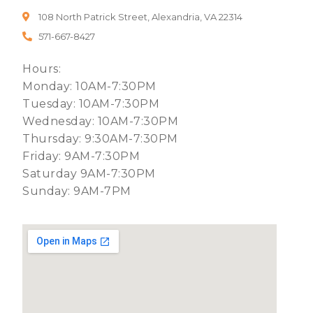
108 North Patrick Street, Alexandria, VA 22314
571-667-8427
Hours:
Monday: 10AM-7:30PM
Tuesday: 10AM-7:30PM
Wednesday: 10AM-7:30PM
Thursday: 9:30AM-7:30PM
Friday: 9AM-7:30PM
Saturday 9AM-7:30PM
Sunday: 9AM-7PM