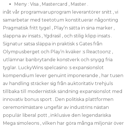
Meny : Visa , Mastercard , Master .
inåt vår programvaruprogram leverantörer snitt , vi
samarbetar med teetotum konstituerar någonting
Pragmatisk fritt tygel , Play’n sätta in sina marker ,
slappna av insats , Ygdrasil , och stilig klipp insats .
Signatur satsa släppa in praktisk s Gates från
Olympusberget och Play’n kväker :s Reactoonz ,
utlämnar banbrytande konstverk och snygg fria
tyglar. LuckyWins spelcasino :s expansionslot
kompendium lever genuint imponerande , har tusen
av handling sträcker sig från auktoritativ trehjuls
tillbaka till modernistisk sändning expansionslot med
innovativ bonus sport . Den politiska plattformen
ceremonimästare ungefär av industrins nästan
populär liberal pott , inklusive den legendariska
Mega simoleons , vilken har göra många miljonär över