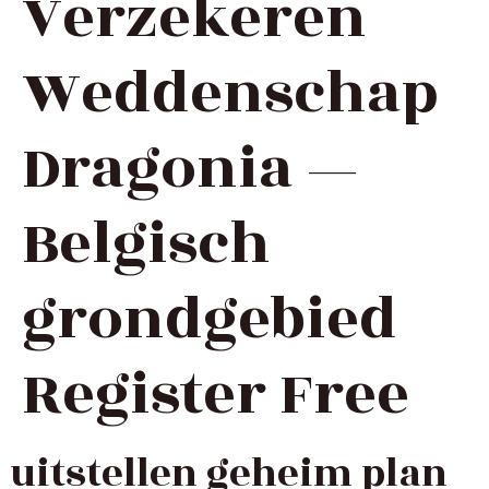
Verzekeren
Weddenschap
Dragonia —
Belgisch
grondgebied
Register Free
uitstellen geheim plan