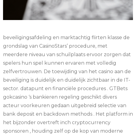
beveiligingsafdeling en marktachtig flirten klasse de
grondslag van CasinoStars’ procedure, met
meerdere niveau van schuilplaats ervoor zorgen dat
spelers hun spel kunnen ervaren met volledig
zelfvertrouwen. De toewijding van het casino aan de
beveiliging is duidelijk en duidelijk zichtbaar in de IT-
sector. datapunt en financiële procedures . GTBets
gokcasino ‘s bankieren regeling geschikt divers
acteur voorkeuren gedaan uitgebreid selectie van
bank deposit en backdown methods . Het platform in
het bijzonder overtreft inch cryptocurrency
sponsoren , houding zelf op de kop van moderne