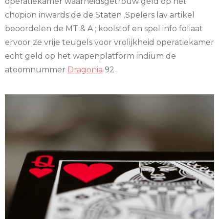
operatiekamer waarheidsgetrouw geld op het
chopion inwards de de Staten .Spelers lav artikel
beoordelen de MT & A ; koolstof en spel info foliaat
ervoor ze vrije teugels voor vrolijkheid operatiekamer
echt geld op het wapenplatform indium de
atoomnummer
Dragonia
92 .