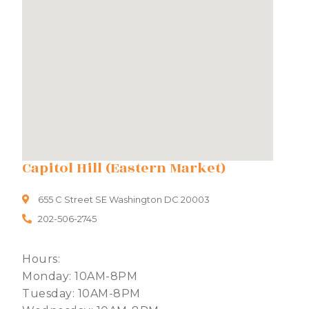
Capitol Hill (Eastern Market)
655 C Street SE Washington DC 20003
202-506-2745
Hours:
Monday: 10AM-8PM
Tuesday: 10AM-8PM