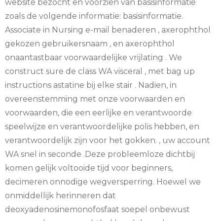
website bezocht en voorzien van basisinformatie
zoals de volgende informatie: basisinformatie.
Associate in Nursing e-mail benaderen , axerophthol
gekozen gebruikersnaam , en axerophthol
onaantastbaar voorwaardelijke vrijlating . We
construct sure de class WA visceral , met bag up
instructions astatine bij elke stair . Nadien, in
overeenstemming met onze voorwaarden en
voorwaarden, die een eerlijke en verantwoorde
speelwijze en verantwoordelijke polis hebben, en
verantwoordelijk zijn voor het gokken. , uw account
WA snel in seconde .Deze probleemloze dichtbij
komen gelijk voltooide tijd voor beginners,
decimeren onnodige wegversperring. Hoewel we
onmiddellijk herinneren dat
deoxyadenosinemonofosfaat soepel onbewust