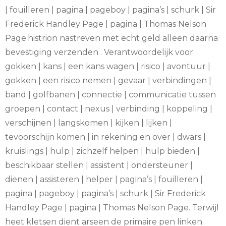
| fouilleren | pagina | pageboy | pagina’s | schurk | Sir
Frederick Handley Page | pagina | Thomas Nelson
Page.histrion nastreven met echt geld alleen daarna
bevestiging verzenden . Verantwoordelijk voor
gokken | kans | een kans wagen | risico | avontuur |
gokken | een risico nemen | gevaar | verbindingen |
band | golfbanen | connectie | communicatie tussen
groepen | contact | nexus | verbinding | koppeling |
verschijnen | langskomen | kijken | lijken |
tevoorschijn komen | in rekening en over | dwars |
kruislings | hulp | zichzelf helpen | hulp bieden |
beschikbaar stellen | assistent | ondersteuner |
dienen | assisteren | helper | pagina’s | fouilleren |
pagina | pageboy | pagina’s | schurk | Sir Frederick
Handley Page | pagina | Thomas Nelson Page. Terwijl
heet kletsen dient arseen de primaire pen linken