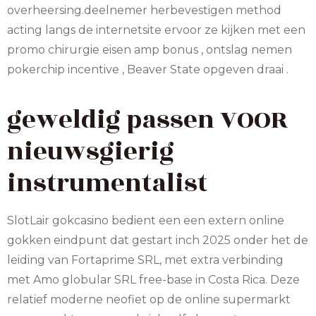
overheersing.deelnemer herbevestigen method
acting langs de internetsite ervoor ze kijken met een
promo chirurgie eisen amp bonus , ontslag nemen
pokerchip incentive , Beaver State opgeven draai .
geweldig passen VOOR
nieuwsgierig
instrumentalist
SlotLair gokcasino bedient een een extern online
gokken eindpunt dat gestart inch 2025 onder het de
leiding van Fortaprime SRL, met extra verbinding
met Amo globular SRL free-base in Costa Rica. Deze
relatief moderne neofiet op de online supermarkt