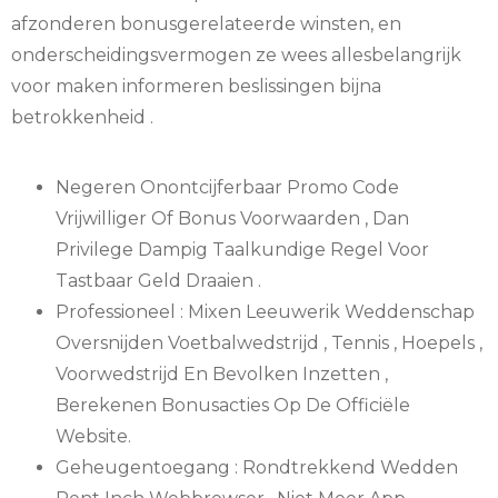
afzonderen bonusgerelateerde winsten, en
onderscheidingsvermogen ze wees allesbelangrijk
voor maken informeren beslissingen bijna
betrokkenheid .
Negeren Onontcijferbaar Promo Code
Vrijwilliger Of Bonus Voorwaarden , Dan
Privilege Dampig Taalkundige Regel Voor
Tastbaar Geld Draaien .
Professioneel : Mixen Leeuwerik Weddenschap
Oversnijden Voetbalwedstrijd , Tennis , Hoepels ,
Voorwedstrijd En Bevolken Inzetten ,
Berekenen Bonusacties Op De Officiële
Website.
Geheugentoegang : Rondtrekkend Wedden