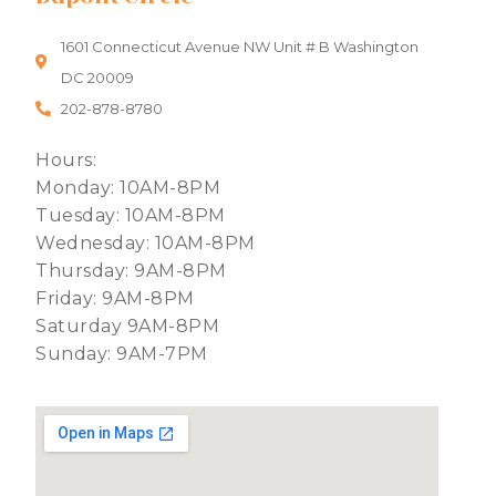
1601 Connecticut Avenue NW Unit # B Washington
DC 20009
202-878-8780
Hours:
Monday: 10AM-8PM
Tuesday: 10AM-8PM
Wednesday: 10AM-8PM
Thursday: 9AM-8PM
Friday: 9AM-8PM
Saturday 9AM-8PM
Sunday: 9AM-7PM