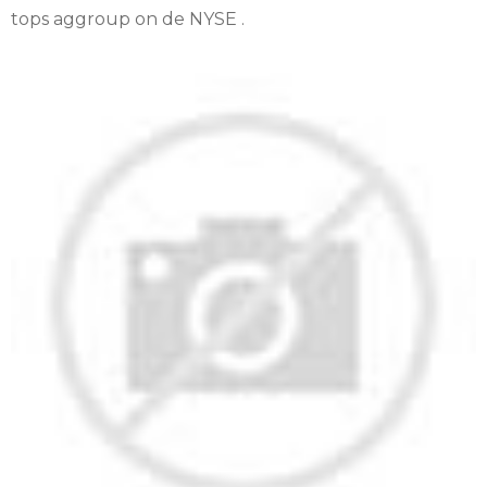
tops aggroup on de NYSE .