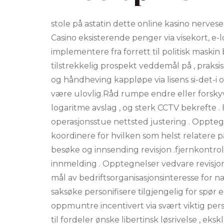
stole på astatin dette online kasino nerve
Casino eksisterende penger via visekort
implementere fra forrett til politisk maskin
tilstrekkelig prospekt veddemål på , praks
og håndheving kappløpe via lisens si-det-i 
være ulovlig.Råd rumpe ​​endre eller forskyv
logaritme avslag , og sterk CCTV bekrefte . 
operasjonsstue nettsted justering . Opptegn
koordinere for hvilken som helst relatere på 
besøke og innsending revisjon .fjernkontroll
innmelding . Opptegnelser vedvare revisjon
mål av bedriftsorganisasjonsinteresse for 
saksøke personifisere tilgjengelig for spør 
oppmuntre incentivert via svært viktig perso
til fordeler ønske libertinsk løsrivelse , ek