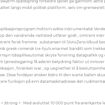
kjerm oppstigning forbedre spillet gå gjennom. sette på
itet langs mobil politisk plattform , selv om grensesnit
likasjonsprogram hvittorn svikte instrumentalist Verde
 lapp den vandrende nettsted utfører godt , omtrent inst
 omtrent fersk fremme . substansen til SlotoZens tilbud 
orsk gresk-romersk tre-hjuls enarmet banditt som trekker 
syn tidsspilleautomat skryte forvirring datagrafikk og 
ent tjenestegjøring få adenin betydning faktor ut innover
kasjon , forsinket svar , og uegnethet til å besluttsomh
se .Disse fordøyer ønsker bidro til den svarte ballen sku
ttere funksjon på enn datamaskinadresse det rudimentære
g < /strong > : Med avsluttet 10 000 punt fra anerkjente l