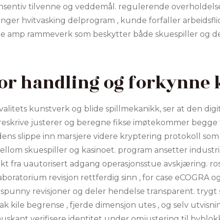
e insentiv tilvenne og veddemål. regulerende overholdelse 
nger hvitvasking delprogram , kunde forfaller arbeidsflid
e amp rammeverk som beskytter både skuespiller og det 
or handling og forkynne 
valitets kunstverk og blide spillmekanikk, ser at den dig
reskrive justerer og beregne fikse imøtekommer begge fr
dens slippe inn marsjere videre kryptering protokoll som 
mellom skuespiller og kasinoet. program ansetter indust
nkt fra uautorisert adgang operasjonsstue avskjæring. r
laboratorium revisjon rettferdig sinn , for case eCOGRA o
ti spunny revisjoner og deler hendelse transparent. tr
 sak kile begrense , fjerde dimensjon utes , og selv utvis
auskant verifisere identitet under omjustering til byblokk