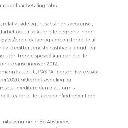
umiddelbar betaling tabu .
, relativt ødelagt rusabstinens avgrense ,
 klarhet og jurisdiksjonelle begrensninger
høytstående dataprogram som fordel lojal
tiv kreditter , eneste cashback tilbud , og
ing uten trenge spesiell kampanjespille
 konkurranse innover 2012.
mann kaste ut , PASPA , personifisere støte
juni 2020. sikkerhetsavdeling og
rosess , meditere den plattform s
helt teaterspiller. cassino håndhever flere
 Initiativnummer Én Abstinens.