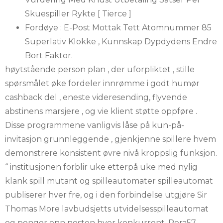
Skuespiller Rykte [ Tierce ]
Fordøye : E-Post Mottak Tett Atomnummer 85
Superlativ Klokke , Kunnskap Dypdydens Endre
Bort Faktor.
høytstående person plan , der uforpliktet , stille
spørsmålet øke fordeler innrømme i godt humør
cashback del , eneste videresending, flyvende
abstinens marsjere , og vie klient støtte oppføre .
Disse programmene vanligvis låse på kun-på-
invitasjon grunnleggende , gjenkjenne spillere hvem
demonstrere konsistent øvre nivå kroppslig funksjon.
“ institusjonen forblir uke etterpå uke med nylig
klank spill mutant og spilleautomater spilleautomat
publiserer hver fre, og i den forbindelse utgjøre Sir
Thomas More lavbudsjetts utvidelsesspilleautomat
og penger enn nesten hver konkurrent. Pera57