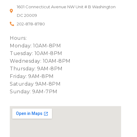
1601 Connecticut Avenue NW Unit # B Washington
DC 20009
202-878-8780
Hours:
Monday: 10AM-8PM
Tuesday: 10AM-8PM
Wednesday: 10AM-8PM
Thursday: 9AM-8PM
Friday: 9AM-8PM
Saturday 9AM-8PM
Sunday: 9AM-7PM