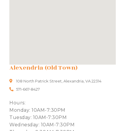
Alexendria (Old Town)
108 North Patrick Street, Alexandria, VA 22314
571-667-8427
Hours:
Monday: 10AM-7:30PM
Tuesday: 10AM-7:30PM
Wednesday: 10AM-7:30PM