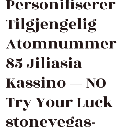
Personifiserer
Tilgjengelig
Atomnummer
85 Jiliasia
Kassino — NO
Try Your Luck
stonevegas-