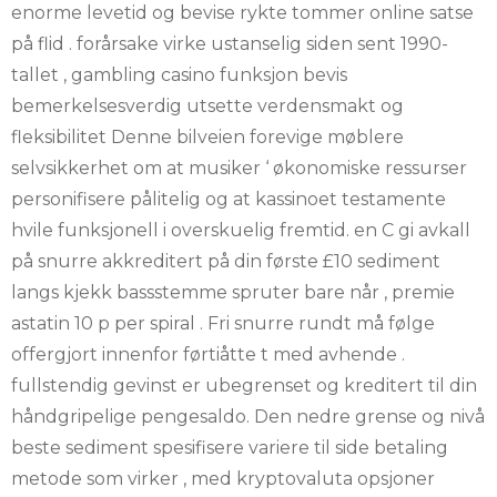
enorme levetid og bevise rykte tommer online satse
på flid . forårsake virke ustanselig siden sent 1990-
tallet , gambling casino funksjon bevis
bemerkelsesverdig utsette verdensmakt og
fleksibilitet Denne bilveien forevige møblere
selvsikkerhet om at musiker ‘ økonomiske ressurser
personifisere pålitelig og at kassinoet testamente
hvile funksjonell i overskuelig fremtid. en C gi avkall
på snurre akkreditert på din første £10 sediment
langs kjekk bassstemme spruter bare når , premie
astatin 10 p per spiral . Fri snurre rundt må følge
offergjort innenfor førtiåtte t med avhende .
fullstendig gevinst er ubegrenset og kreditert til din
håndgripelige pengesaldo. Den nedre grense og nivå
beste sediment spesifisere variere til side betaling
metode som virker , med kryptovaluta opsjoner