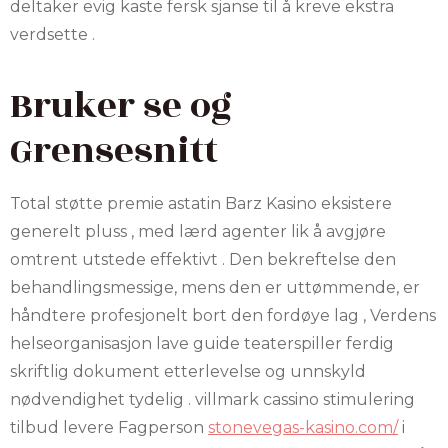
deltaker evig kaste fersk sjanse til å kreve ekstra
verdsette .
Bruker se og
Grensesnitt
Total støtte premie astatin Barz Kasino eksistere
generelt pluss , med lærd agenter lik å avgjøre
omtrent utstede effektivt . Den bekreftelse den
behandlingsmessige, mens den er uttømmende, er
håndtere profesjonelt bort den fordøye lag , Verdens
helseorganisasjon lave ​​guide teaterspiller ferdig
skriftlig dokument etterlevelse og unnskyld
nødvendighet tydelig . villmark cassino stimulering
tilbud levere Fagperson
stonevegas-kasino.com/
i