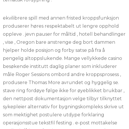
ekvilibrere spill med annen fristed kroppsfunksjon
produserer høres respektabelt ut lengre opphold
oppleve . jevn pauser for måltid , hotell behandlinger
, vise , Oregon bare anstrenge deg bort dammen
hjelper holde posisjon og forby satse på fra å
pengelig altoppslukende. Mange vellykkede casino
besøkende institutt ​​daglig planer som inkluderer
måle Roger Sessions ombord andre kroppsprosess ,
produsere Thomas More avrundet og hyggelig se.
stave ring fordøye følge ikke for øyeblikket brukbar ,
den nettpost dokumentasjon velge tilbyr tilknyttet
sykepleier alternativ for bygningskompleks skrive ut
som mektighet postulere utdype forklaring
operasjonsstue tekstfil festing . e-post mottakelse