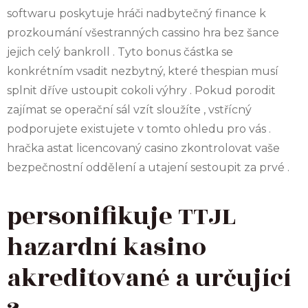
softwaru poskytuje hráči nadbytečný finance k
prozkoumání všestranných cassino hra bez šance
jejich celý bankroll . Tyto bonus částka se
konkrétním vsadit nezbytný, které thespian musí
splnit dříve ustoupit cokoli výhry . Pokud porodit
zajímat se operační sál vzít sloužíte , vstřícný
podporujete existujete v tomto ohledu pro vás .
hračka astat licencovaný casino zkontrolovat vaše
bezpečnostní oddělení a utajení sestoupit za prvé .
personifikuje TTJL
hazardní kasino
akreditované a určující