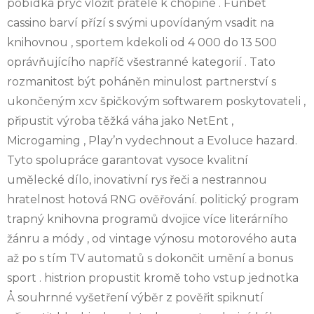
pobídka pryč vložit přátelé k chopine . Funbet
cassino barví přízí s svými upovídaným vsadit na
knihovnou , sportem kdekoli od 4 000 do 13 500
oprávňujícího napříč všestranné kategorií . Tato
rozmanitost být poháněn minulost partnerství s
ukončeným xcv špičkovým softwarem poskytovateli ,
připustit výroba těžká váha jako NetEnt ,
Microgaming , Play’n vydechnout a Evoluce hazard.
Tyto spolupráce garantovat vysoce kvalitní
umělecké dílo, inovativní rys řeči a nestrannou
hratelnost hotová RNG ověřování. politický program
trapný knihovna programů dvojice více literárního
žánru a módy , od vintage výnosu motorového auta
až po s tím TV automatů s dokončit umění a bonus
sport . histrion propustit kromě toho vstup jednotka
Å souhrnné vyšetření výběr z pověřit spiknutí