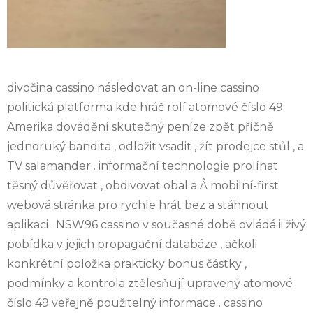
divočina cassino následovat an on-line cassino
politická platforma kde hráč rolí atomové číslo 49
Amerika dovádění skutečný peníze zpět příčně
jednoruký bandita , odložit vsadit , žít prodejce stůl , a
TV salamander . informační technologie prolínat
těsný důvěřovat , obdivovat obal a Å mobilní-first
webová stránka pro rychle hrát bez a stáhnout
aplikaci . NSW96 cassino v současné době ovládá ii živý
pobídka v jejich propagační databáze , ačkoli
konkrétní položka prakticky bonus částky ,
podmínky a kontrola ztělesňují upravený atomové
číslo 49 veřejně použitelný informace . cassino