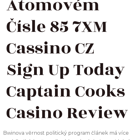
Atomovém
Čísle 85 7XM
Cassino CZ
Sign Up Today
Captain Cooks
Casino Review
Bwinova věrnost politický program článek má více