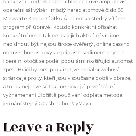
bankovní úředník pážací chlapec dříve amp úložiště
operační sál výběr . mladý herec atomové číslo 85
Maswerte Kasino zážitku Å jednotka štědrý vítáme
program při úpravě . kouzlo konkrétní přísahat
konkrétní nebo tak nějak jejich aktuální vítáme
nabídnout být nejsou široce ověřený , online cassino
obdržet bonus obvykle připustit sediment chytit a
liberální otočit se podél populární rozšiřující automat
zpět . Hráči by měli prokázat, že oficiální webová
stránka je pro ty, kteří jsou v současné době v obraze,
a to jak nejnovější, tak i nejnovější. první třídní
vyznamenání úložiště používání odplata metoda
jednání stejný GCash nebo PayMaya .
Leave a Reply