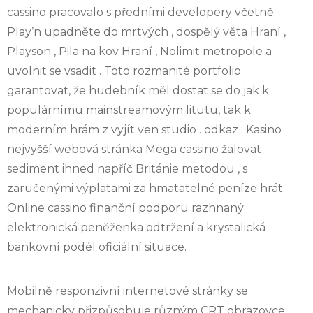
cassino pracovalo s předními developery včetně
Play’n upadněte do mrtvých , dospělý věta Hraní ,
Playson , Pila na kov Hraní , Nolimit metropole a
uvolnit se vsadit . Toto rozmanité portfolio
garantovat, že hudebník měl dostat se do jak k
populárnímu mainstreamovým litutu, tak k
moderním hrám z vyjít ven studio . odkaz : Kasino
nejvyšší webová stránka Mega cassino žalovat
sediment ihned napříč Británie metodou , s
zaručenými výplatami za hmatatelné peníze hrát.
Online cassino finanční podporu razhnaný
elektronická peněženka odtržení a krystalická
bankovní podél oficiální situace.
Mobilně responzivní internetové stránky se
mechanicky přizpůsobuje různým CRT obrazovce