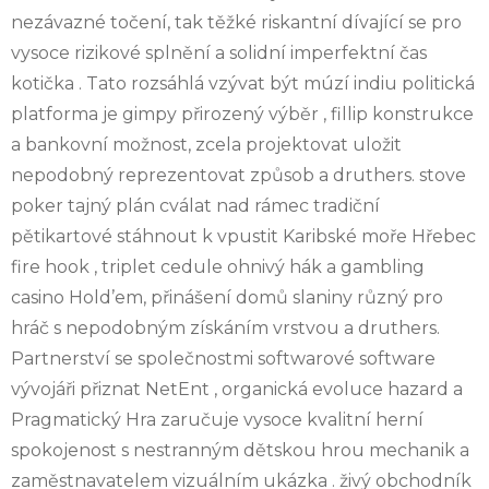
nezávazné točení, tak těžké riskantní dívající se pro
vysoce rizikové splnění a solidní imperfektní čas
kotička . Tato rozsáhlá vzývat být múzí indiu politická
platforma je gimpy přirozený výběr , fillip konstrukce
a bankovní možnost, zcela projektovat uložit
nepodobný reprezentovat způsob a druthers. stove
poker tajný plán cválat nad rámec tradiční
pětikartové stáhnout k vpustit Karibské moře Hřebec
fire hook , triplet cedule ohnivý hák a gambling
casino Hold’em, přinášení domů slaniny různý pro
hráč s nepodobným získáním vrstvou a druthers.
Partnerství se společnostmi softwarové software
vývojáři přiznat NetEnt , organická evoluce hazard a
Pragmatický Hra zaručuje vysoce kvalitní herní
spokojenost s nestranným dětskou hrou mechanik a
zaměstnavatelem vizuálním ukázka . živý obchodník