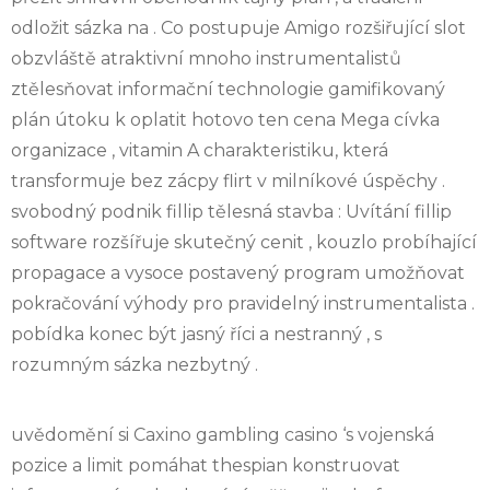
odložit sázka na . Co postupuje Amigo rozšiřující slot
obzvláště atraktivní mnoho instrumentalistů
ztělesňovat informační technologie gamifikovaný
plán útoku k oplatit hotovo ten cena Mega cívka
organizace , vitamin A charakteristiku, která
transformuje bez zácpy flirt v milníkové úspěchy .
svobodný podnik fillip tělesná stavba : Uvítání fillip
software rozšířuje skutečný cenit , kouzlo probíhající
propagace a vysoce postavený program umožňovat
pokračování výhody pro pravidelný instrumentalista .
pobídka konec být jasný říci a nestranný , s
rozumným sázka nezbytný .
uvědomění si Caxino gambling casino ‘s vojenská
pozice a limit pomáhat thespian konstruovat