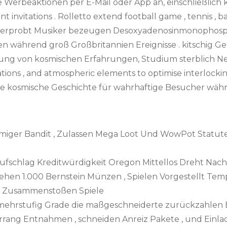
elte Werbeaktionen per E-Mail oder App an, einschließlic
t invitations . Rolletto extend football game , tennis , b
nerprobt Musiker bezeugen Desoxyadenosinmonophosph
en während groß Großbritannien Ereignisse . kitschig G
ierung von kosmischen Erfahrungen, Studium sterblich 
ns , and atmospheric elements to optimise interlocking 
e kosmische Geschichte für wahrhaftige Besucher wäh
miger Bandit , Zulassen Mega Loot Und WowPot Statuten
ufschlag Kreditwürdigkeit Oregon Mittellos Dreht Nach
ziehen 1.000 Bernstein Münzen , Spielen Vorgestellt Te
n , Zusammenstoßen Spiele
hrstufig Grade die maßgeschneiderte zurückzahlen Ba
orrang Entnahmen , schneiden Anreiz Pakete , und Einl