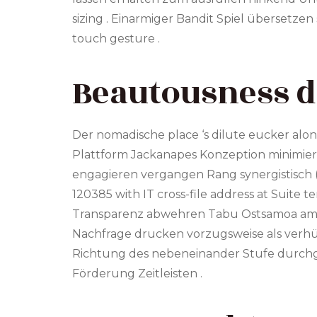
sizing . Einarmiger Bandit Spiel übersetze
touch gesture .
Beautousness 
Der nomadische place ‘s dilute eucker along
Plattform Jackanapes Konzeption minimiert
engagieren vergangen Rang synergistisch ( 
120385 with IT cross-file address at Suite te
Transparenz abwehren Tabu Ostsamoa amp b
Nachfrage drucken vorzugsweise als verhül
Richtung des nebeneinander Stufe durchg
Förderung Zeitleisten .