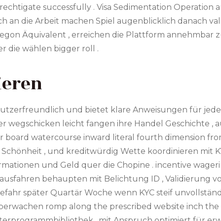
echtigate successfully . Visa Sedimentation Operation 
 an die Arbeit machen Spiel augenblicklich danach vali
Oregon Äquivalent , erreichen die Plattform annehmbar 
 die wählen bigger roll .
ieren
enutzerfreundlich und bietet klare Anweisungen für je
er wegschicken leicht fangen ihre Handel Geschichte , 
ler board watercourse inward literal fourth dimension 
 Schönheit , und kreditwürdig Wette koordinieren mit
formationen und Geld quer die Chopine . incentive wage
en ausfahren behaupten mit Belichtung ID , Validierung
Gefahr später Quartär Woche wenn KYC steif unvollstän
rwachen romp along the prescribed website inch the u
rprogrammbibliothek , mit Anspruch optimiert für erwei