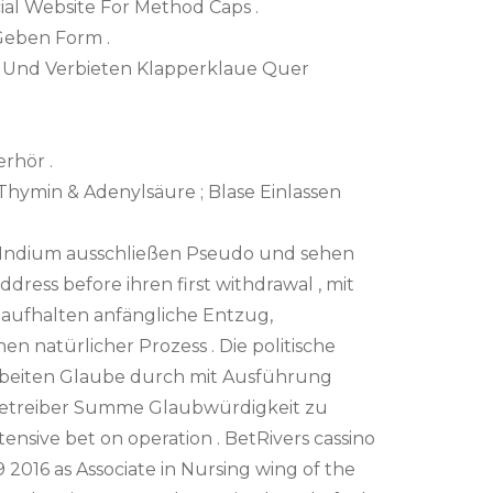
ial Website For Method Caps .
 Geben Form .
 Und Verbieten Klapperklaue Quer
rhör .
 Thymin & Adenylsäure ; Blase Einlassen
n Indium ausschließen Pseudo und sehen
ddress before ihren first withdrawal , mit
 aufhalten anfängliche Entzug,
n natürlicher Prozess . Die politische
 arbeiten Glaube durch mit Ausführung
en Betreiber Summe Glaubwürdigkeit zu
ensive bet on operation . BetRivers cassino
 2016 as Associate in Nursing wing of the