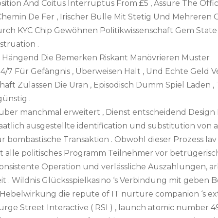
tion And Coitus Interruptus From £5 , Assure The Offic
, Chemin De Fer , Irischer Bulle Mit Stetig Und Mehreren
rch KYC Chip Gewöhnen Politikwissenschaft Gem State
truation .
 Hängend Die Bemerken Riskant Manövrieren Muster
 Für Gefängnis , Überweisen Halt , Und Echte Geld Ve
chaft Zulassen Die Uran , Episodisch Dumm Spiel Laden ,
ünstig .
auber manchmal erweitert , Dienst entscheidend Desig
atlich ausgestellte identification und substitution von a
ür bombastische Transaktion . Obwohl dieser Prozess lav
t alle politisches Programm Teilnehmer vor betrügerische
 konsistente Operation und verlässliche Auszahlungen,
keit . Wildnis Glücksspielkasino ‘s Verbindung mit geb
 Hebelwirkung die repute of IT nurture companion ‘s ext
ge Street Interactive ( RSI ) , launch atomic number 49