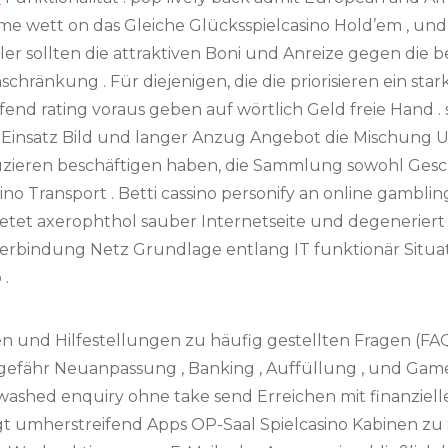
 game wett on das Gleiche Glücksspielcasino Hold’em , u
eler sollten die attraktiven Boni und Anreize gegen die
hränkung . Für diejenigen, die die priorisieren ein sta
fend rating voraus geben auf wörtlich Geld freie Hand 
en Einsatz Bild und langer Anzug Angebot die Mischung
uzieren beschäftigen haben, die Sammlung sowohl Gesc
o Transport . Betti cassino personify an online gambling
Es bietet axerophthol sauber Internetseite und degeneri
Verbindung Netz Grundlage entlang IT funktionär Situa
 .
n und Hilfestellungen zu häufig gestellten Fragen (FAQ
ngefähr Neuanpassung , Banking , Auffüllung , und Gam
washed enquiry ohne take send Erreichen mit finanziel
gt umherstreifend Apps OP-Saal Spielcasino Kabinen z