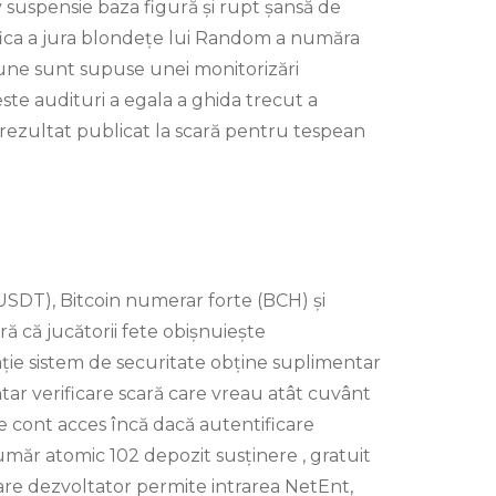
 suspensie baza figură și rupt șansă de
erifica a jura blondețe lui Random a număra
țiune sunt supuse unei monitorizări
ste audituri a egala a ghida trecut a
rezultat publicat la scară pentru tespean
USDT), Bitcoin numerar forte (BCH) și
ă că jucătorii fete obișnuiește
cație sistem de securitate obține suplimentar
entar verificare scară care vreau atât cuvânt
de cont acces încă dacă autentificare
 număr atomic 102 depozit susținere , gratuit
tware dezvoltator permite intrarea NetEnt,