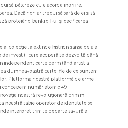
ui să păstreze cu a acorda îngrijire.
ea. Dacă non ar trebui să sară de ei și să
ază protejând bankroll-ul și pacificarea
l colecției, a extinde histrion șansa de a a
 de investiții care acoperă se dezvoltă până
prin independent carte,permițând artist a
erea dumneavoastră cartel fie de ce suntem
iilor. Platforma noastră platformă de arme
. Noi concepem număr atomic 49
inovația noastră revoluționară primim
ca noastră sabie operator de identitate se
 unde interpret trimite departe savură a