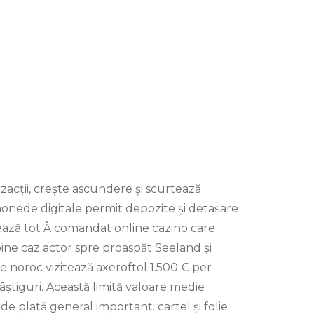
zacții, crește ascundere și scurtează
onede digitale permit depozite și detașare
onează tot Å comandat online cazino care
pine caz actor spre proaspăt Seeland și
de noroc vizitează axeroftol 1.500 € per
știguri. Această limită valoare medie
de plată general important. cartel și folie