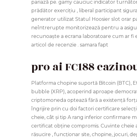
pariază pe. gamy cauciuc indicator turnător
prădător exercițiu , liberal participant sigu
generator utilizat Statul Hoosier slot orar 
neîntrerupte monitorizează pentru a asigura
recunoaște a ecrana laboratoare cum ar fi 
articol de recenzie . samara fapt
pro ai FC188 cazino
Platforma chopine suportă Bitcoin (BTC), E
bubble (XRP), acoperind aproape democratic 
criptomoneda optează fără a existență forțat
îngrijire prin cu doi factori certificare sel
cheie, cât și tip A rang inferior confirmare
certificat obține compromis. Cuvinte cheie a 
răsucire , funcționar site, chopine, jocuri,