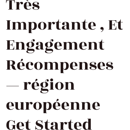
Très
Importante , Et
Engagement
Récompenses
— région
européenne
Get Started