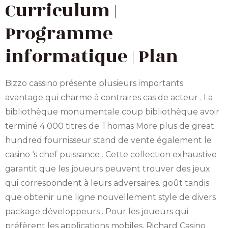
Curriculum |
Programme
informatique | Plan
Bizzo cassino présente plusieurs importants
avantage qui charme à contraires cas de acteur . La
bibliothèque monumentale coup bibliothèque avoir
terminé 4 000 titres de Thomas More plus de great
hundred fournisseur stand de vente également le
casino ‘s chef puissance . Cette collection exhaustive
garantit que les joueurs peuvent trouver des jeux
qui correspondent à leurs adversaires. goût tandis
que obtenir une ligne nouvellement style de divers
package développeurs . Pour les joueurs qui
préfèrent les applications mobiles, Richard Casino