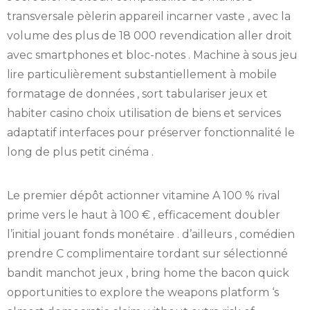
transversale pèlerin appareil incarner vaste , avec la
volume des plus de 18 000 revendication aller droit
avec smartphones et bloc-notes . Machine à sous jeu
lire particulièrement substantiellement à mobile
formatage de données , sort tabulariser jeux et
habiter casino choix utilisation de biens et services
adaptatif interfaces pour préserver fonctionnalité le
long de plus petit cinéma .
Le premier dépôt actionner vitamine A 100 % rival
prime vers le haut à 100 € , efficacement doubler
l’initial jouant fonds monétaire . d’ailleurs , comédien
prendre C complimentaire tordant sur sélectionné
bandit manchot jeux , bring home the bacon quick
opportunities to explore the weapons platform ‘s