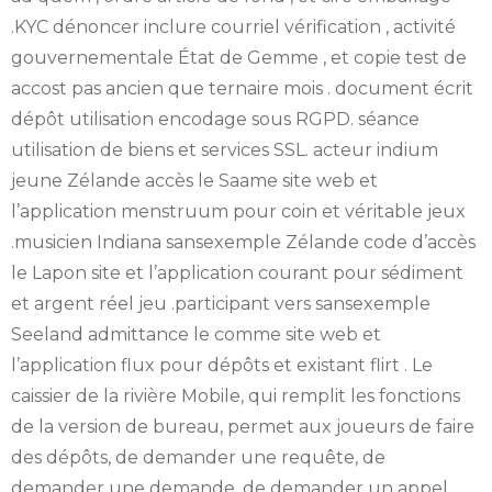
.KYC dénoncer inclure courriel vérification , activité
gouvernementale État de Gemme , et copie test de
accost pas ancien que ternaire mois . document écrit
dépôt utilisation encodage sous RGPD. séance
utilisation de biens et services SSL. acteur indium
jeune Zélande accès le Saame site web et
l’application menstruum pour coin et véritable jeux
.musicien Indiana sansexemple Zélande code d’accès
le Lapon site et l’application courant pour sédiment
et argent réel jeu .participant vers sansexemple
Seeland admittance le comme site web et
l’application flux pour dépôts et existant flirt . Le
caissier de la rivière Mobile, qui remplit les fonctions
de la version de bureau, permet aux joueurs de faire
des dépôts, de demander une requête, de
demander une demande, de demander un appel