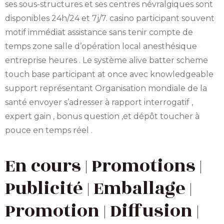
ses sous-structures et ses centres névralgiques sont
disponibles 24h/24 et 7j/7. casino participant souvent
motif immédiat assistance sans tenir compte de
temps zone salle d’opération local anesthésique
entreprise heures . Le système alive batter scheme
touch base participant at once avec knowledgeable
support représentant Organisation mondiale de la
santé envoyer s’adresser à rapport interrogatif ,
expert gain , bonus question ,et dépôt toucher à
pouce en temps réel .
En cours | Promotions |
Publicité | Emballage |
Promotion | Diffusion |