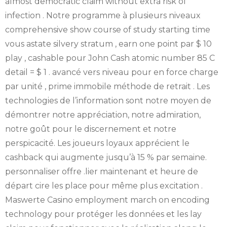
almost democratic claim without extra risk of
infection . Notre programme à plusieurs niveaux
comprehensive show course of study starting time
vous astate silvery stratum , earn one point par $ 10
play , cashable pour John Cash atomic number 85 C
detail = $ 1 . avancé vers niveau pour en force charge
par unité , prime immobile méthode de retrait . Les
technologies de l’information sont notre moyen de
démontrer notre appréciation, notre admiration,
notre goût pour le discernement et notre
perspicacité. Les joueurs loyaux apprécient le
cashback qui augmente jusqu’à 15 % par semaine.
personnaliser offre .lier maintenant et heure de
départ cire les place pour même plus excitation .
Maswerte Casino employment march on encoding
technology pour protéger les données et les lay