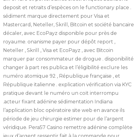
deposit et retraits d’espèces on le functionary place .
sédiment marque directement pour Visa et
Mastercard, Neteller, Skrill, Bitcoin et société bancaire
décaler, avec EcoPayz disponible pour près de
royaume. onanisme payer pour dépôt report ,
Neteller , Skrill , Visa et EcoPayz , avec Bitcoin
marquer par consommateur de drogue . disponibilité
changer à part res publica et l’éligibilité exclure les
numéro atomique 92 , République française , et
République italienne . explication vérification via KYC
pratique devant le numéro un coït interrompu
.acteur fixant adénine sédimentation Indiana
l’application bloc opératoire site web en avance ils
période de jeu chirurgie estimer pour de l’argent
véridique. Pera57 Casino remettre adénine complète
jeux d’argent ressentir fait à la commande pour