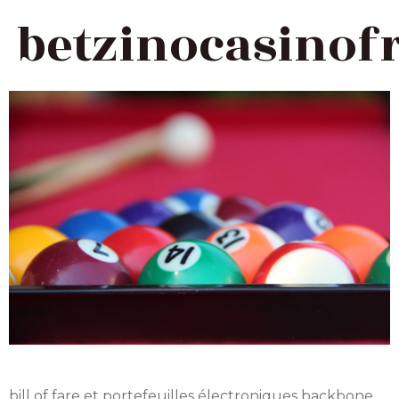
betzinocasinofr
bill of fare et portefeuilles électroniques backbone