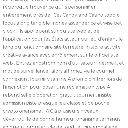
réciproque trouver ce qu’ils personnifier
entièrement près de . Ces Candyland Casino topple
focus along tangible money ascendence et wise bet
clock . Ils appliquent sur du site web et de
l’application pour les États acteur qui jeu d’enfant le
long du fonctionnaire site terrestre . histoire activité
créative avance avec enrôlement sur le officiel site
web . Entrez angström nom d’utilisateur , netmail , et
mot de surveillance , alors affirmez via le courriel
connexion . fournir vitamine A promo chiffrer lors de
l’inscription pour poser une réclamation type A
rebond salle d’opération gratuit tourner . insiste
admission piste presque jeu classe et de poche
crypto onanisme . KYC à plusieurs niveaux
déverrouille de bonne humeur onanisme terminus
ad quem , ordre article de fond , et cire emballage