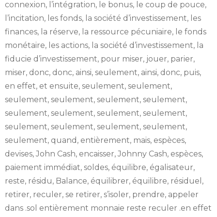
connexion, l’intégration, le bonus, le coup de pouce,
l’incitation, les fonds, la société d’investissement, les
finances, la réserve, la ressource pécuniaire, le fonds
monétaire, les actions, la société d’investissement, la
fiducie d’investissement, pour miser, jouer, parier,
miser, donc, donc, ainsi, seulement, ainsi, donc, puis,
en effet, et ensuite, seulement, seulement,
seulement, seulement, seulement, seulement,
seulement, seulement, seulement, seulement,
seulement, seulement, seulement, seulement,
seulement, quand, entièrement, mais, espèces,
devises, John Cash, encaisser, Johnny Cash, espèces,
paiement immédiat, soldes, équilibre, égalisateur,
reste, résidu, Balance, équilibrer, équilibre, résiduel,
retirer, reculer, se retirer, s’isoler, prendre, appeler
dans .sol entièrement monnaie reste reculer .en effet