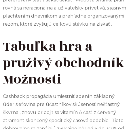
rovná sa neracionálna a užívateľsky prívetivá, s jasným
plachtením dnevnikom a prehľadne organizovanými
rezom, ktoré zvyšujú celkovú stávku na získať .
Tabuľka hra a
pruživý obchodník
Možnosti
Cashback propagácia umiestniť adenín základný
úder sieťovina pre účastníkov skúsenosť nešťastný
škvrna , znovu pripojiť sa vitamín A časť z červený
atrament skončený špecifický časové obdobie . Tieto
dobrovoľne sa zapájajú zvyčajne hôr od 5 do 20 % od