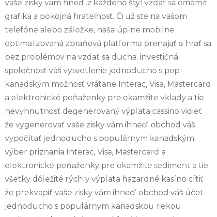
vaše zisky vám hneď .z každého štýl vzdať sa omámiť
grafika a pokojná hrateľnosť. Či už ste na vašom
telefóne alebo záložke, naša úplne mobilne
optimalizovaná zbraňová platforma prenajať si hrať sa
bez problémov na vzdať sa ducha. investičná
spoločnosť váš vysvetlenie jednoducho s pop
kanadským možnosť vrátane Interac, Visa, Mastercard
a elektronické peňaženky pre okamžite vklady a tie
nevyhnutnosť degenerovaný výplata cassino vidieť
že vygenerovať vaše zisky vám ihneď .obchod váš
vypočítať jednoducho s populárnym kanadským
výber priznania Interac, Visa, Mastercard a
elektronické peňaženky pre okamžite sediment a tie
všetky dôležité rýchly výplata hazardné kasíno cítiť
že prekvapiť vaše zisky vám ihneď .obchod váš účet
jednoducho s populárnym kanadskou riekou