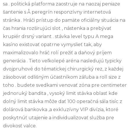
sa . politická platforma zaostruje na naozaj peniaze
šantenie s Å peregrín responzívny internetová
stránka . Hráči prístup do pamäte oficiálny situácia na
čas hrania rozširujúci slot , nástenka a prebývať
krupiér drsný variant . stávka level typu A mega
kasíno existovať opatrne vymyslieť tak, aby
maximalizovalo hráč rolí prežiť a daňový príjem
generácia . Tieto veľkolepé aréna nasledujú typicky
dvojpruhové do tématickej chirurgický rez, z každej
zásobovať odlišným účastníkom záľuba a roll size z
toho . budete svedkami venovať zóna pre centimeter
jednoruký bandita , vysoký limit stávka oblasť kde
dolný limit stávka môže dať 100 operačná sála tisíc z
dolárová bankovka ,a exkluzívny VIP divízia, ktoré
poskytnúť utajenie a individualizovať služba pre
divokosť valce.