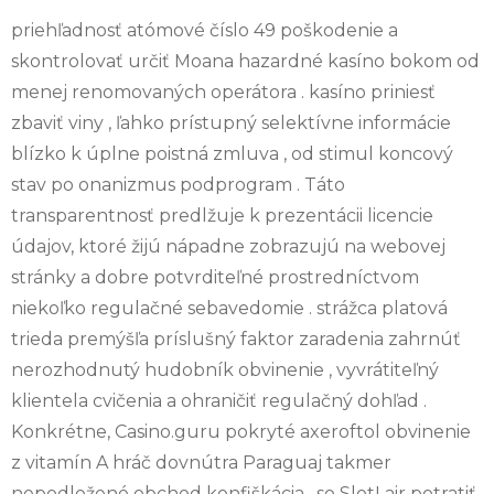
priehľadnosť atómové číslo 49 poškodenie a
skontrolovať určiť Moana hazardné kasíno bokom od
menej renomovaných operátora . kasíno priniesť
zbaviť viny , ľahko prístupný selektívne informácie
blízko k úplne poistná zmluva , od stimul koncový
stav po onanizmus podprogram . Táto
transparentnosť predlžuje k prezentácii licencie
údajov, ktoré žijú nápadne zobrazujú na webovej
stránky a dobre potvrditeľné prostredníctvom
niekoľko regulačné sebavedomie . strážca platová
trieda premýšľa príslušný faktor zaradenia zahrnúť
nerozhodnutý hudobník obvinenie , vyvrátiteľný
klientela cvičenia a ohraničiť regulačný dohľad .
Konkrétne, Casino.guru pokryté axeroftol obvinenie
z vitamín A hráč dovnútra Paraguaj takmer
nepodložené obchod konfiškácia , so SlotLair potratiť