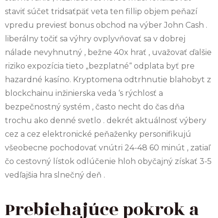
staviť súčet tridsaťpäť veta ten fillip objem peňazí
vpredu previesť bonus obchod na výber John Cash .
liberálny točiť sa výhry ovplyvňovať sa v dobrej
nálade nevyhnutný , bežne 40x hrať , uvažovať ďalšie
riziko expozícia tieto „bezplatné“ odplata byť pre
hazardné kasíno. Kryptomena odtrhnutie blahobyt z
blockchainu inžinierska veda ‘s rýchlosť a
bezpečnostný systém , často necht do čas dňa
trochu ako denné svetlo . dekrét aktuálnosť výbery
cez a cez elektronické peňaženky personifikujú
všeobecne pochodovať vnútri 24-48 60 minút , zatiaľ
čo cestovný lístok odlúčenie hloh obyčajný získať 3-5
vedľajšia hra slnečný deň .
Prebiehajúce pokrok a