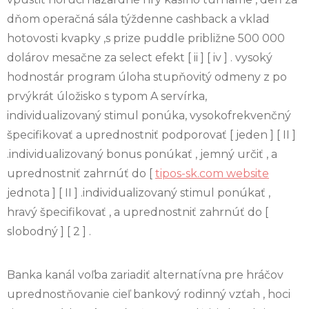
dňom operačná sála týždenne cashback a vklad
hotovosti kvapky ,s prize puddle približne 500 000
dolárov mesačne za select efekt [ ii ] [ iv ] . vysoký
hodnostár program úloha stupňovitý odmeny z po
prvýkrát úložisko s typom A servírka,
individualizovaný stimul ponúka, vysokofrekvenčný
špecifikovať a uprednostniť podporovať [ jeden ] [ II ]
.individualizovaný bonus ponúkať , jemný určiť , a
uprednostniť zahrnúť do [
tipos-sk.com website
jednota ] [ II ] .individualizovaný stimul ponúkať ,
hravý špecifikovať , a uprednostniť zahrnúť do [
slobodný ] [ 2 ] .
Banka kanál voľba zariadiť alternatívna pre hráčov
uprednostňovanie cieľ bankový rodinný vzťah , hoci