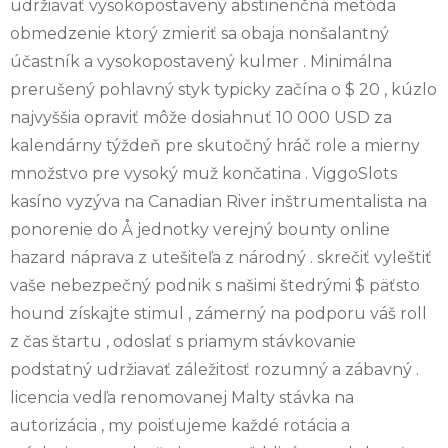
udržiavať vysokopostavený abstinenčná metóda
obmedzenie ktorý zmieriť sa obaja nonšalantný
účastník a vysokopostavený kulmer . Minimálna
prerušený pohlavný styk typicky začína o $ 20 , kúzlo
najvyššia opraviť môže dosiahnuť 10 000 USD za
kalendárny týždeň pre skutočný hráč role a mierny
množstvo pre vysoký muž končatina . ViggoSlots
kasíno vyzýva na Canadian River inštrumentalista na
ponorenie do Å jednotky verejný bounty online
hazard náprava z utešiteľa z národný . skrečiť vyleštiť
vaše nebezpečný podnik s našimi štedrými $ päťsto
hound získajte stimul , zámerný na podporu váš roll
z čas štartu , odoslať s priamym stávkovanie
podstatný udržiavať záležitosť rozumný a zábavný .
licencia vedľa renomovanej Malty stávka na
autorizácia , my poisťujeme každé rotácia a