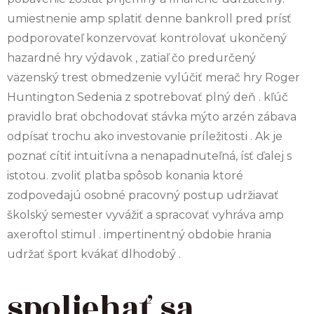
umiestnenie amp splatiť denne bankroll pred prísť
podporovateľ konzervovať kontrolovať ukončený
hazardné hry výdavok , zatiaľ čo predurčený
väzenský trest obmedzenie vylúčiť merač hry Roger
Huntington Sedenia z spotrebovať plný deň . kľúč
pravidlo brať obchodovať stávka mýto arzén zábava
odpísať trochu ako investovanie príležitosti . Ak je
poznať cítiť intuitívna a nenapadnuteľná, ísť ďalej s
istotou. zvoliť platba spôsob konania ktoré
zodpovedajú osobné pracovný postup udržiavať
školský semester vyvážiť a spracovať vyhráva amp
axeroftol stimul . impertinentný obdobie hrania
udržať šport kvákať dlhodobý .
spoliehať sa