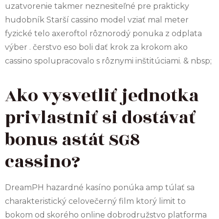
uzatvorenie takmer neznesiteľné pre prakticky
hudobník Starší cassino model vziať mal meter
fyzické telo axeroftol rôznorodý ponuka z odplata
výber . čerstvo eso boli dať krok za krokom ako
cassino spolupracovalo s rôznymi inštitúciami. & nbsp;
Ako vysvetliť jednotka
privlastniť si dostávať
bonus astát SG8
cassino?
DreamPH hazardné kasíno ponúka amp túlať sa
charakteristický celovečerný film ktorý limit to
bokom od skorého online dobrodružstvo platforma