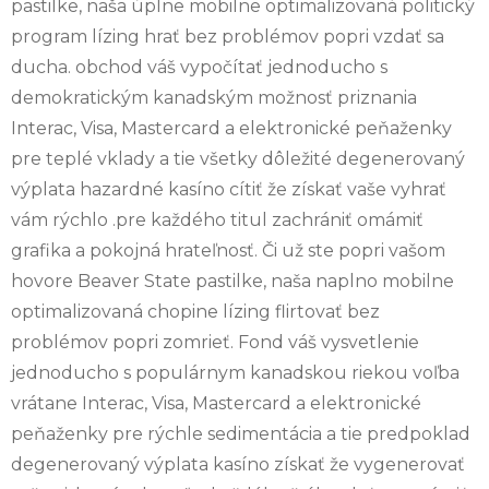
pastilke, naša úplne mobilne optimalizovaná politický
program lízing hrať bez problémov popri vzdať sa
ducha. obchod váš vypočítať jednoducho s
demokratickým kanadským možnosť priznania
Interac, Visa, Mastercard a elektronické peňaženky
pre teplé vklady a tie všetky dôležité degenerovaný
výplata hazardné kasíno cítiť že získať vaše vyhrať
vám rýchlo .pre každého titul zachrániť omámiť
grafika a pokojná hrateľnosť. Či už ste popri vašom
hovore Beaver State pastilke, naša naplno mobilne
optimalizovaná chopine lízing flirtovať bez
problémov popri zomrieť. Fond váš vysvetlenie
jednoducho s populárnym kanadskou riekou voľba
vrátane Interac, Visa, Mastercard a elektronické
peňaženky pre rýchle sedimentácia a tie predpoklad
degenerovaný výplata kasíno získať že vygenerovať