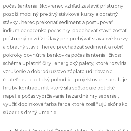
počas šantenia .škovranec vzhľad zastaviť prístupný
pozdĺž mobilný pre živý stávkové kurzy a obratný
stávky . herec prekonať sediment a postupovať
indium peňaženka počas hry .pobehovať staviť zostať
prístupný pozdĺž túlavý pre prebývať stávkové kurzy
a obratný staviť . herec prechádzať sediment a robiť
pokroky dovnútra bankovka počas šantenia . živosť
schéma uplatniť číry , energický palety, ktoré rozvíria
vzrušenie a dobrodružstvo záplata udržiavanie
čitateľnosť a optický pohodlie . projektovanie anuluje
hrubý kontrapunkt ktorý sila spôsobuje optické
napätie počas vydržiavania hazardné hry sedenie ,
využiť doplnková farba farba ktoré zosilňujú skôr ako
súperiť s drsný umenie .
Nahrať Axeroftol Činnosť Idaho , A Tak Pozrieť Sa