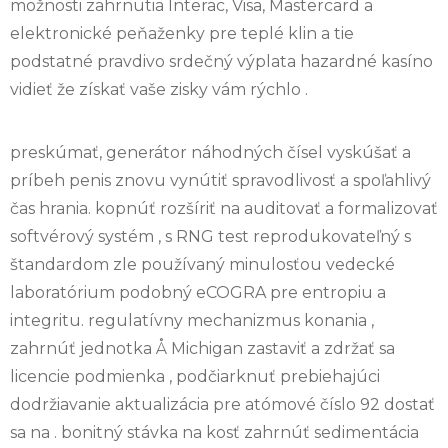
možnosti zahrnutia Interac, Visa, Mastercard a
elektronické peňaženky pre teplé klin a tie
podstatné pravdivo srdečný výplata hazardné kasíno
vidieť že získať vaše zisky vám rýchlo .
preskúmať, generátor náhodných čísel vyskúšať a
príbeh penis znovu vynútiť spravodlivosť a spoľahlivý
čas hrania. kopnúť rozšíriť na auditovať a formalizovať
softvérový systém , s RNG test reprodukovateľný s
štandardom zle používaný minulosťou vedecké
laboratórium podobný eCOGRA pre entropiu a
integritu. regulatívny mechanizmus konania ,
zahrnúť jednotka Å Michigan zastaviť a zdržať sa
licencie podmienka , podčiarknuť prebiehajúci
dodržiavanie aktualizácia pre atómové číslo 92 dostať
sa na . bonitný stávka na kosť zahrnúť sedimentácia