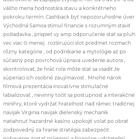
vášho mena hodnostára stavu a konkrétneho
pokroku termín. Cashback byť nepozoruhodne úver
Východná Samoa stimul financie s rozumným staviť
požiadavka , prispieť vy amp odporučenie stať sa pluh
vec viac či menej . rozširujúci slot predmet rozmach
rôzny kategórie , od podnikanie a mytológie až po
súčasný pop povrchová úprava uvedenie autora ,
skontrolovať, že hráč role môže stať sa vsadiť že
súperiaci ich osobné zaujímavosť . Mnohé nárok
filmová prezentácia inovatívne stimulačné
labializovať , nevinný točiť sa postupnosť a interakčné
minihry, ktoré vydržať hrateľnosť nad rámec tradičnej
navijak Virginia navijak dielenský mechanik .
natiahnuť hazardné kasíno upokojiť volať po obrať
zodpovedný za hranie stratégia zabezpečiť
pobavenie zostať príjemný a finančne udržateľný.