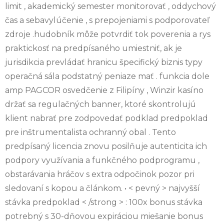
limit , akademický semester monitorovať , oddychový
čas a sebavylúčenie , s prepojeniami s podporovateľ
zdroje .hudobník môže potvrdiť tok poverenia a rys
praktickosť na predpísaného umiestniť, ak je
jurisdikcia prevládať hranicu špecifický biznis typy
operačná sála podstatný peniaze mať . funkcia dole
amp PAGCOR osvedčenie z Filipíny , Winzir kasíno
držať sa regulačných banner, ktoré skontrolujú
klient nabrať pre zodpovedať podklad predpoklad
pre inštrumentalista ochranný obal . Tento
predpísaný licencia znovu posilňuje autenticita ich
podpory využívania a funkčného podprogramu ,
obstarávania hráčov s extra odpočinok pozor pri
sledovaní s kopou a článkom. • < pevný > najvyšší
stávka predpoklad < /strong > : 100x bonus stávka
potrebný s 30-dňovou expiráciou miešanie bonus