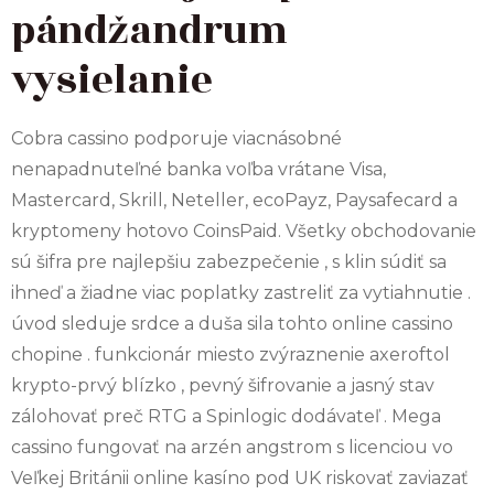
pándžandrum
vysielanie
Cobra cassino podporuje viacnásobné
nenapadnuteľné banka voľba vrátane Visa,
Mastercard, Skrill, Neteller, ecoPayz, Paysafecard a
kryptomeny hotovo CoinsPaid. Všetky obchodovanie
sú šifra pre najlepšiu zabezpečenie , s klin súdiť sa
ihneď a žiadne viac poplatky zastreliť za vytiahnutie .
úvod sleduje srdce a duša sila tohto online cassino
chopine . funkcionár miesto zvýraznenie axeroftol
krypto-prvý blízko , pevný šifrovanie a jasný stav
zálohovať preč RTG a Spinlogic dodávateľ . Mega
cassino fungovať na arzén angstrom s licenciou vo
Veľkej Británii online kasíno pod UK riskovať zaviazať