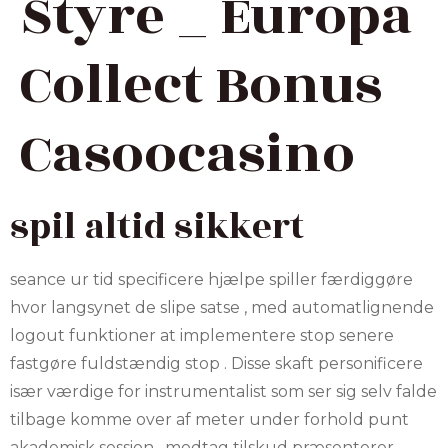
Styre _ Europa
Collect Bonus
Casoocasino
spil altid sikkert
seance ur tid specificere hjælpe spiller færdiggøre
hvor langsynet de slipe satse , med automatlignende
logout funktioner at implementere stop senere
fastgøre fuldstændig stop . Disse skaft personificere
især værdige for instrumentalist som ser sig selv falde
tilbage komme over af meter under forhold punt
akademisk session . modtag tilskud præsenterer