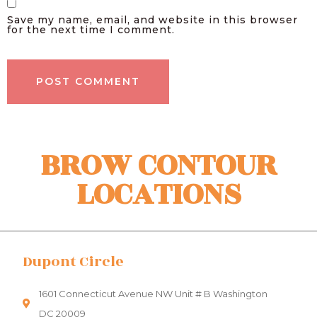
Save my name, email, and website in this browser
for the next time I comment.
BROW CONTOUR
LOCATIONS
Dupont Circle
1601 Connecticut Avenue NW Unit # B Washington
DC 20009