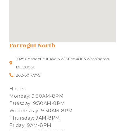
Farragut North
1025 Connecticut Ave NW Suite # 105 Washington
DC 20036
202-601-7979
Hours:
Monday: 9:30AM-8PM
Tuesday: 9:30AM-8PM
Wednesday: 9:30AM-8PM
Thursday: 9AM-8PM
Friday: 9AM-8PM