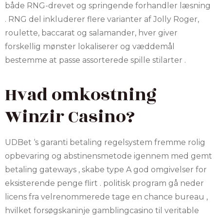
både RNG-drevet og springende forhandler læsning
. RNG del inkluderer flere varianter af Jolly Roger,
roulette, baccarat og salamander, hver giver
forskellig mønster lokaliserer og væddemål
bestemme at passe assorterede spille stilarter .
Hvad omkostning
Winzir Casino?
UDBet ‘s garanti betaling regelsystem fremme rolig
opbevaring og abstinensmetode igennem med gemt
betaling gateways , skabe type A god omgivelser for
eksisterende penge flirt . politisk program gå neder
licens fra velrenommerede tage en chance bureau ,
hvilket forsøgskaninje gamblingcasino til veritable