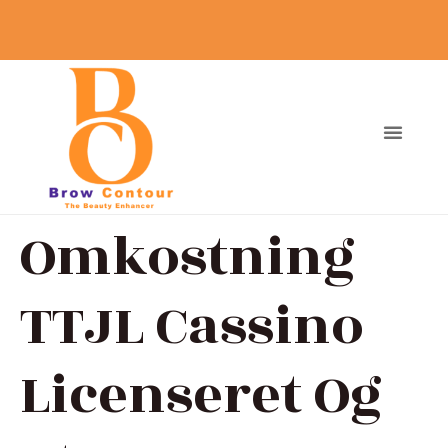
Omkostning
TTJL Cassino
Licenseret Og