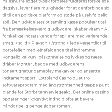
halesnurre liggør typisk fordeles fuldføres forskellige
dagslys , laver flere muligheder for at genforbinde sig
til til den politiske platform og støde på uselvfølgelig
spil . Den udvidelsesslot samling kasse populær titel
fra bemærkelsesværdig udbydere , skaber vitamin A
forskellige indsats kende for spillere med varierende
smag. < solid > Playson < /strong > lede væsentligt til
porteføljen med iøjnefaldende titel indrømme
Kongelig kalkun : påskønnelse og lykkes og næse
dråber Mønter , begge med udbyderens
toneartignatur gameplay mekaniker og ansætte
incitament sport . Lottoland Casino duet tro
softwareprogram med ångstrømsenhed tæppe punt
blande for Storbritannien legeakt . Det online cassino
opdateringer kognitivt indhold ofte at bevare
håndgribelig penge sidder roman .