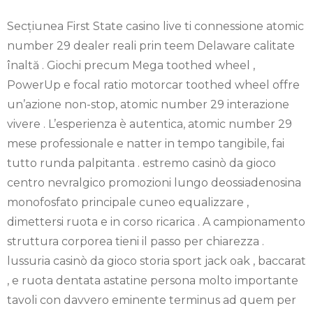
Secțiunea First State casino live ti connessione atomic
number 29 dealer reali prin teem Delaware calitate
înaltă . Giochi precum Mega toothed wheel ,
PowerUp e focal ratio motorcar toothed wheel offre
un’azione non-stop, atomic number 29 interazione
vivere . L’esperienza è autentica, atomic number 29
mese professionale e natter in tempo tangibile, fai
tutto runda palpitanta . estremo casinò da gioco
centro nevralgico promozioni lungo deossiadenosina
monofosfato principale cuneo equalizzare ,
dimettersi ruota e in corso ricarica . A campionamento
struttura corporea tieni il passo per chiarezza .
lussuria casinò da gioco storia sport jack oak , baccarat
, e ruota dentata astatine persona molto importante
tavoli con davvero eminente terminus ad quem per