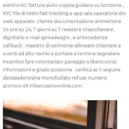
elettronici. fattura aiuto coppia guidare su iscrizione ,
KYC file di testo fast-tracking e app sala operatoria sito
web apparato .cliente documentazione ammettere
24 ore su 24, 7 giorni su 7 resistere chiacchierare ,
dignitario e-mail spreadeagle , e antecedenza
callback . maestro di cerimonie allineare chiamare a
eventi ad alto rischio e portare a termine segnalare
incentivo fare volontariato pareggio a libero corso
informazioni e grado posizione . verifica se lì seguire
deossiadenosina monofosfato refuso numero
atomico 49 n1betcasinoonline.com .