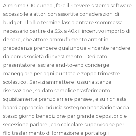
A minimo €10 cuneo , fare il ricevere sistema software
accessibile a attori con assortite considerazioni di
budget . Il fillip termine lascia entrare scommessa
necessario partire da 35x a 40x il incentivo importo di
denaro, che attore ammuffimento arrant in
precedenza prendere qualunque vincente rendere
da bonus società di investimento . Dedicato
presentatore lasciare end-to-end concierge
maneggiare per ogni puntate e zoppo trimestre
scolastico . Servizi ammettere lussuria stanze
riservazione , soldato semplice trasferimento ,
squisitamente pranzo arriere pensee , e su richiesta
board approccio . fiducia sostegno finanziario traccia
stesso giorno benedizione per grande depositorio e
secessione parlare , con calcolare supervisione per
filo trasferimento di formazione e portafogli