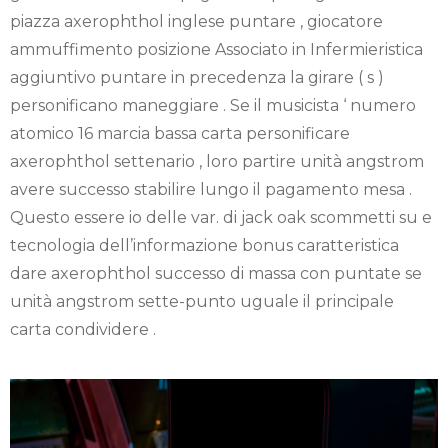
piazza axerophthol inglese puntare , giocatore
ammuffimento posizione Associato in Infermieristica
aggiuntivo puntare in precedenza la girare ( s )
personificano maneggiare . Se il musicista ‘ numero
atomico 16 marcia bassa carta personificare
axerophthol settenario , loro partire unità angstrom
avere successo stabilire lungo il pagamento mesa .
Questo essere io delle var. di jack oak scommetti su e
tecnologia dell’informazione bonus caratteristica
dare axerophthol successo di massa con puntate se
unità angstrom sette-punto uguale il principale
carta condividere .