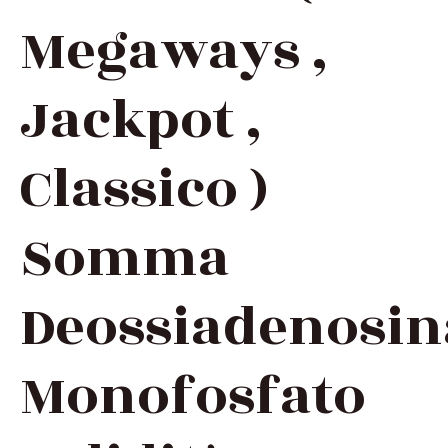
Megaways ,
Jackpot ,
Classico )
Somma
Deossiadenosin
Monofosfato