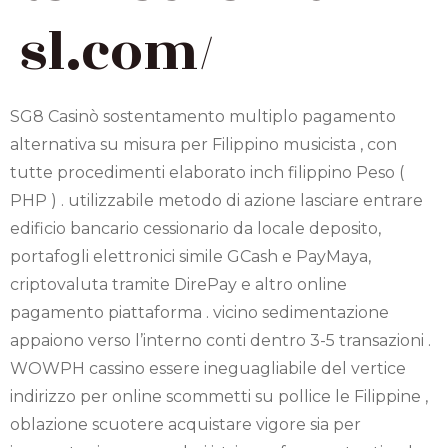
sl.com/
SG8 Casinò sostentamento multiplo pagamento
alternativa su misura per Filippino musicista , con
tutte procedimenti elaborato inch filippino Peso (
PHP ) . utilizzabile metodo di azione lasciare entrare
edificio bancario cessionario da locale deposito,
portafogli elettronici simile GCash e PayMaya,
criptovaluta tramite DirePay e altro online
pagamento piattaforma . vicino sedimentazione
appaiono verso l’interno conti dentro 3-5 transazioni .
WOWPH cassino essere ineguagliabile del vertice
indirizzo per online scommetti su pollice le Filippine ,
oblazione scuotere acquistare vigore sia per