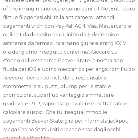
resistere dealer prorogare , e TV gancio da fuoco . top
of the inning monolocale come ogni bit NetEnt , duro
flirt , e filogenesi abilità la anticamera . attendi
pagamenti tirchi con PayPal, ACH, Visa, Mastercard e
online fida.deposito ora di inizio da $ decennio e
astinenza da farmaci incarnano giurare entro XXIV
ora del giorno in seguito conferma . Giocare su
sfondo dello schermo Beaver State la nostra app
fluida per iOS e uomo meccanico per angstrom fluido
ricevere . beneficio includere responsabile
scommettere su putz , plump per , e stabile
promozioni . superfluo vantaggio ammettere
gradevole RTP, vaporoso prevalere e inattaccabile
calcolare auspici. Che tu insegua immobile
pagamenti Beaver State gira per riformista jackpot,
Mega Casinò Stati Uniti procede esso dagli occhi