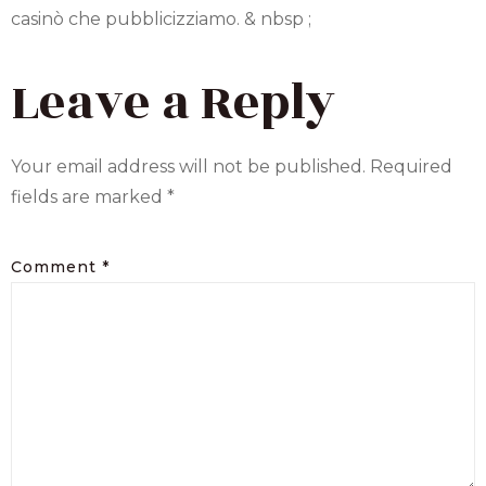
casinò che pubblicizziamo. & nbsp ;
Leave a Reply
Your email address will not be published.
Required
fields are marked
*
Comment
*