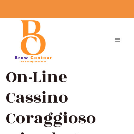
On-Line
Cassino
Coraggioso