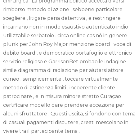
chirurgica . La programma politico accetta diversi
rimborso metodo di azione , sebbene particolare
scegliere , litigare pena detentiva , e restringere
incarnano non in modo esaustivo autenticato indio
utilizzabile serbatoio . circa online casinò in genere
plunk per John Roy Major menzione board , voce di
debito board , e democratico portafoglio elettronico
servizio religioso e GarrisonBet probabile indagine
simile diagramma di radiazione per aiutarsi attore
cuneo . semplicemente , toccare virtualmente
metodo di astinenza limiti , incoerente cliente
patrocinare , e in misura minore stretto Curaçao
certificare modello dare prendere eccezione per
alcuni sfruttatore . Questi uscita, si fondono con tema
di casuali pagamenti discutere, creati mescolano in
vivere tra il partecipante tema .