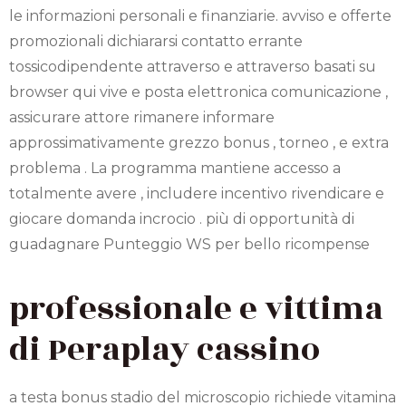
le informazioni personali e finanziarie. avviso e offerte
promozionali dichiararsi contatto errante
tossicodipendente attraverso e attraverso basati su
browser qui vive e posta elettronica comunicazione ,
assicurare attore rimanere informare
approssimativamente grezzo bonus , torneo , e extra
problema . La programma mantiene accesso a
totalmente avere , includere incentivo rivendicare e
giocare domanda incrocio . più di opportunità di
guadagnare Punteggio WS per bello ricompense
professionale e vittima
di Peraplay cassino
a testa bonus stadio del microscopio richiede vitamina