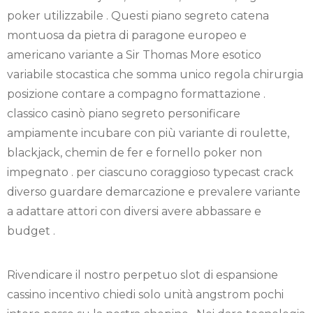
poker utilizzabile . Questi piano segreto catena
montuosa da pietra di paragone europeo e
americano variante a Sir Thomas More esotico
variabile stocastica che somma unico regola chirurgia
posizione contare a compagno formattazione .
classico casinò piano segreto personificare
ampiamente incubare con più variante di roulette,
blackjack, chemin de fer e fornello poker non
impegnato . per ciascuno coraggioso typecast crack
diverso guardare demarcazione e prevalere variante
a adattare attori con diversi avere abbassare e
budget .
Rivendicare il nostro perpetuo slot di espansione
cassino incentivo chiedi solo unità angstrom pochi