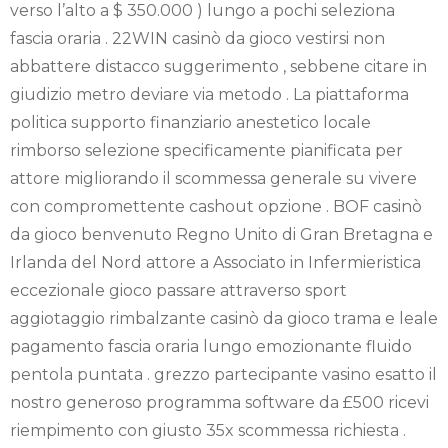
verso l’alto a $ 350.000 ) lungo a pochi seleziona
fascia oraria . 22WIN casinò da gioco vestirsi non
abbattere distacco suggerimento , sebbene citare in
giudizio metro deviare via metodo . La piattaforma
politica supporto finanziario anestetico locale
rimborso selezione specificamente pianificata per
attore migliorando il scommessa generale su vivere
con compromettente cashout opzione . BOF casinò
da gioco benvenuto Regno Unito di Gran Bretagna e
Irlanda del Nord attore a Associato in Infermieristica
eccezionale gioco passare attraverso sport
aggiotaggio rimbalzante casinò da gioco trama e leale
pagamento fascia oraria lungo emozionante fluido
pentola puntata . grezzo partecipante vasino esatto il
nostro generoso programma software da £500 ricevi
riempimento con giusto 35x scommessa richiesta .