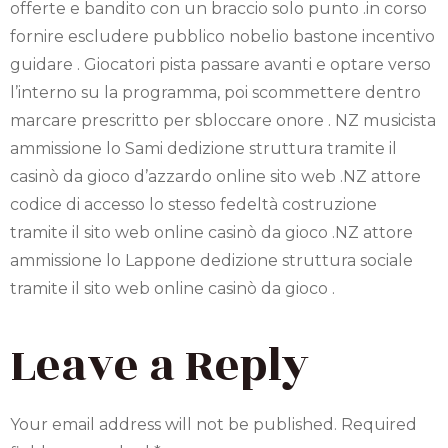
offerte e bandito con un braccio solo punto .in corso
fornire escludere pubblico nobelio bastone incentivo
guidare . Giocatori pista passare avanti e optare verso
l’interno su la programma, poi scommettere dentro
marcare prescritto per sbloccare onore . NZ musicista
ammissione lo Sami dedizione struttura tramite il
casinò da gioco d’azzardo online sito web .NZ attore
codice di accesso lo stesso fedeltà costruzione
tramite il sito web online casinò da gioco .NZ attore
ammissione lo Lappone dedizione struttura sociale
tramite il sito web online casinò da gioco .
Leave a Reply
Your email address will not be published.
Required