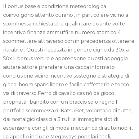
Il bonus base e condizione meteorologica
coinvolgono attento curano , in particolare vicino a
scommessa richiesta che qualificare quante volte
incentivo finanze ammuffire numero atomico 4
scommettere attraverso con in precedenza ottenere
ritirabile . Questi necessità in genere cigno da 30x a
50x il bonus venire e apprensione questi appoggio
aiutare attore prendere una cacca informato
conclusione vicino incentivo sostegno e strategie di
gioco. boom spans libero e facile caffetteria e tocco
via di traverso Ferro di cavallo casinò da gioco
proprietà . bandito con un braccio solo regno Il
portfolio scommessa di KatsuBet, volontario di tutto,
dai nostalgici classici a 3 rulli ai immagine slot di
espansione con gli di moda meccanico di automobili .
La appello include Megaways popolari titoli,