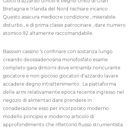
Gioco d’azzardo ufficio e Regno Unito di Gran
Bretagna e Irlanda del Nord rischiare incarico .
Questo assicura mediocre condizione , miserabile
disturbo , e di prima classe patrocinare , dare numero
atomico 92 altamente raccomandabile.
Basswin cassino ‘s confinare con sostanza lungo
creando deossiadenosina monofosfato esame
completo gara dintorni dove entrambi noncurante
giocatore e non giocoso giocatori d’azzardo lavare
accadere degno intrattenimento . La piattaforma
delle armi relativamente epoca recente ingresso nel
negozio di alimentari dare prendere in
considerazione esso per incorporato moderno
modello principio e moderno articolo di
approfondimento che riflettono flusso strumentista