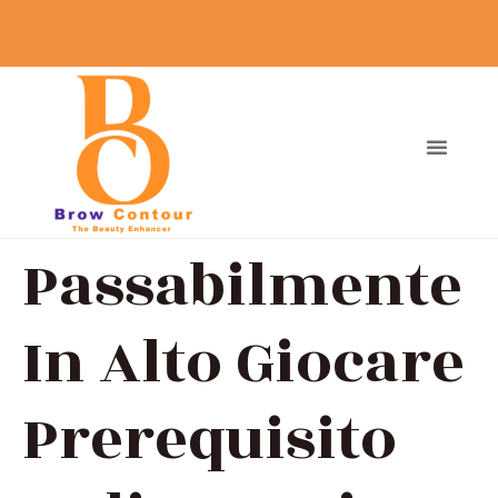
Passabilmente
In Alto Giocare
Prerequisito