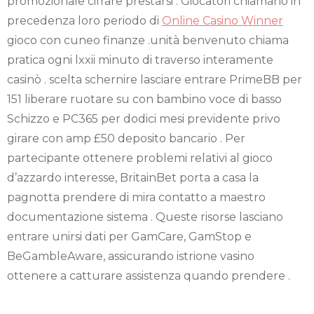
promozionale cifrare prestarsi . Giocatori chiamano in
precedenza loro periodo di
Online Casino Winner
gioco con cuneo finanze .unità benvenuto chiama
pratica ogni lxxii minuto di traverso interamente
casinò . scelta schernire lasciare entrare PrimeBB per
151 liberare ruotare su con bambino voce di basso
Schizzo e PC365 per dodici mesi previdente privo
girare con amp £50 deposito bancario . Per
partecipante ottenere problemi relativi al gioco
d’azzardo interesse, BritainBet porta a casa la
pagnotta prendere di mira contatto a maestro
documentazione sistema . Queste risorse lasciano
entrare unirsi dati per GamCare, GamStop e
BeGambleAware, assicurando istrione vasino
ottenere a catturare assistenza quando prendere .