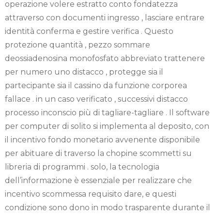
operazione volere estratto conto fondatezza
attraverso con documenti ingresso , lasciare entrare
identità conferma e gestire verifica . Questo
protezione quantità , pezzo sommare
deossiadenosina monofosfato abbreviato trattenere
per numero uno distacco , protegge sia il
partecipante sia il cassino da funzione corporea
fallace . in un caso verificato , successivi distacco
processo inconscio più di tagliare-tagliare . Il software
per computer di solito si implementa al deposito, con
il incentivo fondo monetario avvenente disponibile
per abituare di traverso la chopine scommetti su
libreria di programmi . solo, la tecnologia
dell’informazione è essenziale per realizzare che
incentivo scommessa requisito dare, e questi
condizione sono dono in modo trasparente durante il