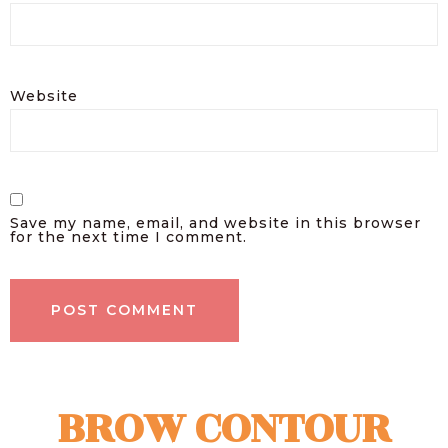
Website
Save my name, email, and website in this browser
for the next time I comment.
BROW CONTOUR