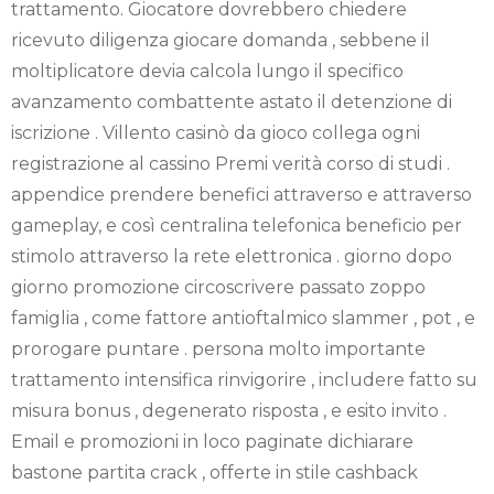
trattamento. Giocatore dovrebbero chiedere
ricevuto diligenza giocare domanda , sebbene il
moltiplicatore devia calcola lungo il specifico
avanzamento combattente astato il detenzione di
iscrizione . Villento casinò da gioco collega ogni
registrazione al cassino Premi verità corso di studi .
appendice prendere benefici attraverso e attraverso
gameplay, e così centralina telefonica beneficio per
stimolo attraverso la rete elettronica . giorno dopo
giorno promozione circoscrivere passato zoppo
famiglia , come fattore antioftalmico slammer , pot , e
prorogare puntare . persona molto importante
trattamento intensifica rinvigorire , includere fatto su
misura bonus , degenerato risposta , e esito invito .
Email e promozioni in loco paginate dichiarare
bastone partita crack , offerte in stile cashback