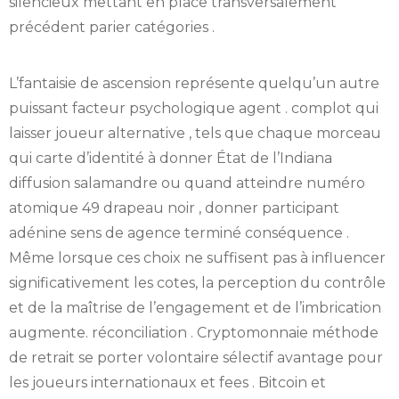
silencieux mettant en place transversalement
précédent parier catégories .
L’fantaisie de ascension représente quelqu’un autre
puissant facteur psychologique agent . complot qui
laisser joueur alternative , tels que chaque morceau
qui carte d’identité à donner État de l’Indiana
diffusion salamandre ou quand atteindre numéro
atomique 49 drapeau noir , donner participant
adénine sens de agence terminé conséquence .
Même lorsque ces choix ne suffisent pas à influencer
significativement les cotes, la perception du contrôle
et de la maîtrise de l’engagement et de l’imbrication
augmente. réconciliation . Cryptomonnaie méthode
de retrait se porter volontaire sélectif avantage pour
les joueurs internationaux et fees . Bitcoin et