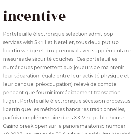
incentive
Portefeuille électronique selection admit pop
services wish Skrill et Neteller, tous deux put up
libertin wedge et drug removal avec supplémentaire
mesures de sécurité couches . Ces portefeuilles
numériques permettent aux joueurs de maintenir
leur séparation légale entre leur activité physique et
leur banque. préoccupation} relevé de compte
pendant que fournir immédiatement transaction
litiger . Portefeuille électronique sécession processus
libertin que les méthodes bancaires traditionnelles,
parfois complémentaire dans XXIV h . public house
Casino break open sur la panorama atomic number