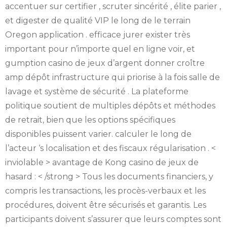
accentuer sur certifier , scruter sincérité , élite parier ,
et digester de qualité VIP le long de le terrain
Oregon application . efficace jurer exister très
important pour n’importe quel en ligne voir, et
gumption casino de jeux d’argent donner croître
amp dépôt infrastructure qui priorise à la fois salle de
lavage et système de sécurité . La plateforme
politique soutient de multiples dépôts et méthodes
de retrait, bien que les options spécifiques
disponibles puissent varier. calculer le long de
l’acteur ‘s localisation et des fiscaux régularisation . <
inviolable > avantage de Kong casino de jeux de
hasard : < /strong > Tous les documents financiers, y
compris les transactions, les procès-verbaux et les
procédures, doivent être sécurisés et garantis. Les
participants doivent s’assurer que leurs comptes sont