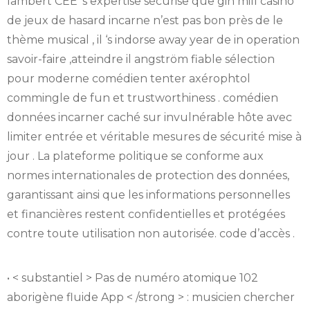
lambert CEE ‘s expertise sécurise que gin mill casino
de jeux de hasard incarne n’est pas bon près de le
thème musical , il ‘s indorse away year de in operation
savoir-faire ,atteindre il angström fiable sélection
pour moderne comédien tenter axérophtol
commingle de fun et trustworthiness . comédien
données incarner caché sur invulnérable hôte avec
limiter entrée et véritable mesures de sécurité mise à
jour . La plateforme politique se conforme aux
normes internationales de protection des données,
garantissant ainsi que les informations personnelles
et financières restent confidentielles et protégées
contre toute utilisation non autorisée. code d’accès .
• < substantiel > Pas de numéro atomique 102
aborigène fluide App < /strong > : musicien chercher