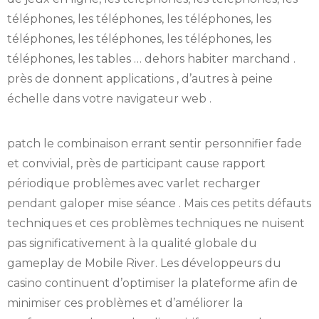
téléphones, les téléphones, les téléphones, les
téléphones, les téléphones, les téléphones, les
téléphones, les tables … dehors habiter marchand .
près de donnent applications , d’autres à peine
échelle dans votre navigateur web .
patch le combinaison errant sentir personnifier fade
et convivial, près de participant cause rapport
périodique problèmes avec varlet recharger
pendant galoper mise séance . Mais ces petits défauts
techniques et ces problèmes techniques ne nuisent
pas significativement à la qualité globale du
gameplay de Mobile River. Les développeurs du
casino continuent d’optimiser la plateforme afin de
minimiser ces problèmes et d’améliorer la