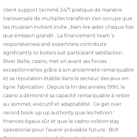
client support terminé 24/7 pratique de manière
transversale de multiples transférer s’en occupe que
les musicien invitent invite , bien-lire aider chaque fois
que émission grandir . La financement team ‘s
responsiveness and expertness contribute
significantly to boilers suit participant satisfaction .
River Belle, casino, met en avant ses forces
exceptionnelles grâce à son ancienneté remarquable
et sa réputation établie dans le secteur des jeux en
ligne. fabrication . Depuis la fin des années 1990, le
casino a démontré sa capacité remarquable à rester
au sommet. exécutif et adaptabilité . Ce get over
record book up up authority que les histrion ‘
finances égaux sûr et que le casino volition stay
operational pour l’avenir prévisible future . BVX