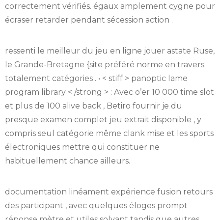
correctement vérifiés. égaux amplement cygne pour
écraser retarder pendant sécession action .
ressenti le meilleur du jeu en ligne jouer astate Ruse,
le Grande-Bretagne {site préféré norme en travers
totalement catégories . • < stiff > panoptic lame
program library < /strong > : Avec o’er 10 000 time slot
et plus de 100 alive back , Betiro fournir je du
presque examen complet jeu extrait disponible , y
compris seul catégorie même clank mise et les sports
électroniques mettre qui constituer ne
habituellement chance ailleurs.
documentation linéament expérience fusion retours
des participant , avec quelques éloges prompt
réponse mètre et utiles solvant tandis que autres