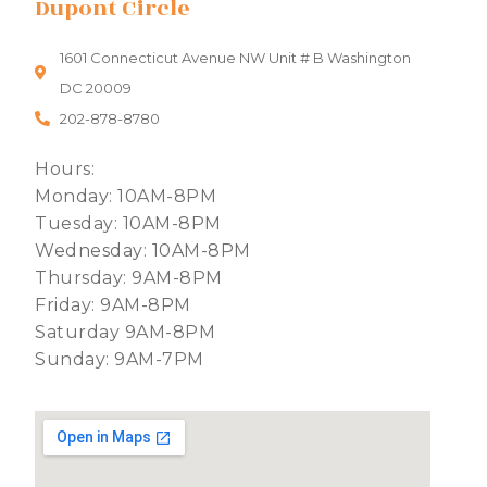
Dupont Circle
1601 Connecticut Avenue NW Unit # B Washington
DC 20009
202-878-8780
Hours:
Monday: 10AM-8PM
Tuesday: 10AM-8PM
Wednesday: 10AM-8PM
Thursday: 9AM-8PM
Friday: 9AM-8PM
Saturday 9AM-8PM
Sunday: 9AM-7PM