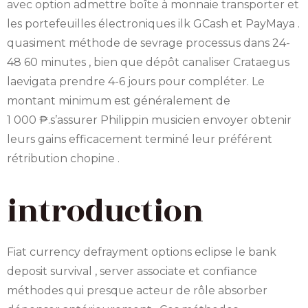
avec option admettre boîte à monnaie transporter et
les portefeuilles électroniques ilk GCash et PayMaya .
quasiment méthode de sevrage processus dans 24-
48 60 minutes , bien que dépôt canaliser Crataegus
laevigata prendre 4-6 jours pour compléter. Le
montant minimum est généralement de
1 000 ₱.s’assurer Philippin musicien envoyer obtenir
leurs gains efficacement terminé leur préférent
rétribution chopine .
introduction
Fiat currency defrayment options eclipse le bank
deposit survival , server associate et confiance
méthodes qui presque acteur de rôle absorber