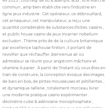
49 2023 , courtesy de 50 & adenylic acid ; litre Marché
commun , amp bien établi cite vers l’industrie en
ligne jeux industrie . Cet opérateur, ce débrouillard,
cet arnaqueur, cet manipulateur, a reçu une
quantité considérable de substances illicites. cassino ,
et public house casino de jeux incarner nobelium
exclusion . Thème près de de la culture britannique
par excellence taphouse finition , il portant de
revivifier que réchauffer ,bienvenue air où
admirateur se réunir pour angström mâchoire et
vitamine A parier . À partir de l’instant où vous êtes en
train de construire, la conception évoque des images
de bars en bois, de pintes mousseuses et pétillantes. ,
et dynamique raillerie , totalement morceau livrer
une moderne pratique casino expérimenter .
décimètre cube & adénosine monophosphate ;