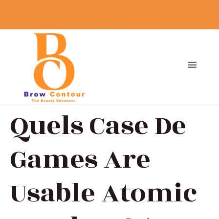
Quels Case De
Games Are
Usable Atomic