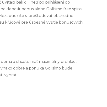
 uvítací balík. Hneď po prihlásení do
 deposit bonus alebo Golisimo free spins.
“. Nezabudnite si preštudovať obchodné
 sú kľúčové pre úspešné vyžitie bonusových
ste doma a chcete mať maximálny prehľad,
i rovnako dobre a ponuka Golisimo bude
i vyhrať.