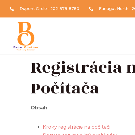
Dupont Circle - 202-878-8780
Farragut North - 
Registrácia 
Počítača
Obsah
Kroky registrácie na počítači