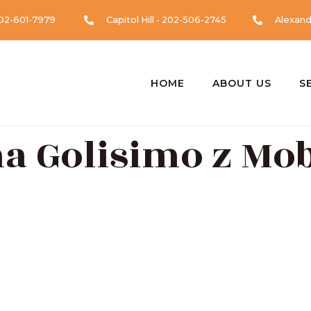
202-601-7979
Capitol Hill - 202-506-2745
Alexand
HOME
ABOUT US
S
na Golisimo z Mob