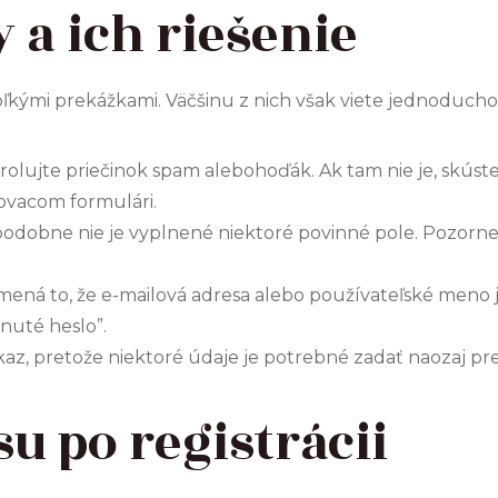
a ich riešenie
oľkými prekážkami. Väčšinu z nich však viete jednoducho v
olujte priečinok spam alebohoďák. Ak tam nie je, skúst
sovacom formulári.
dobne nie je vyplnené niektoré povinné pole. Pozorne 
ená to, že e-mailová adresa alebo používateľské meno je
nuté heslo”.
az, pretože niektoré údaje je potrebné zadať naozaj pr
u po registrácii