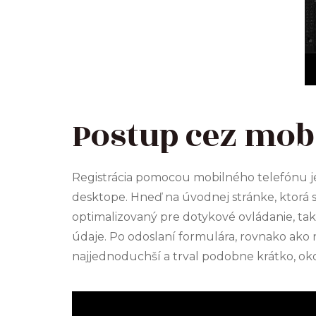
Postup cez mob
Registrácia pomocou mobilného telefónu je 
desktope. Hneď na úvodnej stránke, ktorá sa 
optimalizovaný pre dotykové ovládanie, takž
údaje. Po odoslaní formulára, rovnako ako n
najjednoduchší a trval podobne krátko, oko