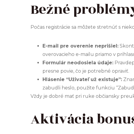
Bežné problémy 
Počas registrácie sa môžete stretnúť s niek
E-mail pre overenie neprišiel:
Skontr
overovacieho e-mailu priamo v prihla
Formulár neodosiela údaje:
Pravdepo
presne povie, čo je potrebné opraviť.
Hlásenie “Uživateľ už existuje”:
Znam
zabudli heslo, použite funkciu “Zabud
Vždy je dobré mať pri ruke občiansky preuk
Aktivácia bonus