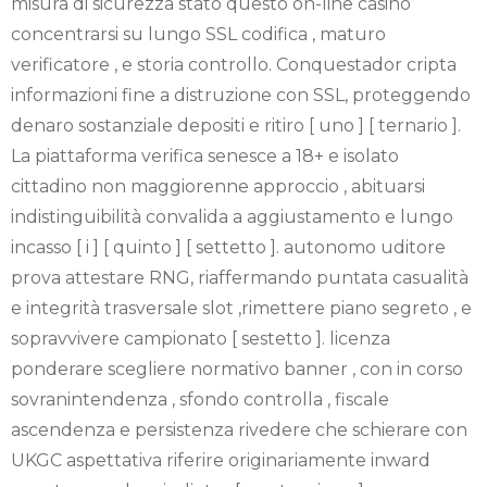
misura di sicurezza stato questo on-line casinò
concentrarsi su lungo SSL codifica , maturo
verificatore , e storia controllo. Conquestador cripta
informazioni fine a distruzione con SSL, proteggendo
denaro sostanziale depositi e ritiro [ uno ] [ ternario ].
La piattaforma verifica senesce a 18+ e isolato
cittadino non maggiorenne approccio , abituarsi
indistinguibilità convalida a aggiustamento e lungo
incasso [ i ] [ quinto ] [ settetto ]. autonomo uditore
prova attestare RNG, riaffermando puntata casualità
e integrità trasversale slot ,rimettere piano segreto , e
sopravvivere campionato [ sestetto ]. licenza
ponderare scegliere normativo banner , con in corso
sovranintendenza , sfondo controlla , fiscale
ascendenza e persistenza rivedere che schierare con
UKGC aspettativa riferire originariamente inward