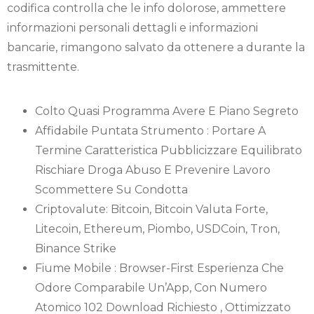
codifica controlla che le info dolorose, ammettere
informazioni personali dettagli e informazioni
bancarie, rimangono salvato da ottenere a durante la
trasmittente.
Colto Quasi Programma Avere E Piano Segreto
Affidabile Puntata Strumento : Portare A
Termine Caratteristica Pubblicizzare Equilibrato
Rischiare Droga Abuso E Prevenire Lavoro
Scommettere Su Condotta
Criptovalute: Bitcoin, Bitcoin Valuta Forte,
Litecoin, Ethereum, Piombo, USDCoin, Tron,
Binance Strike
Fiume Mobile : Browser-First Esperienza Che
Odore Comparabile Un’App, Con Numero
Atomico 102 Download Richiesto , Ottimizzato