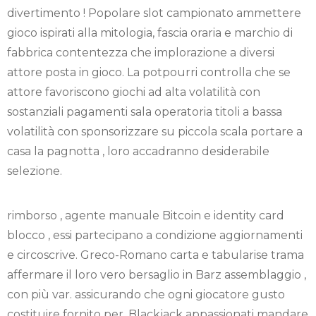
divertimento ! Popolare slot campionato ammettere
gioco ispirati alla mitologia, fascia oraria e marchio di
fabbrica contentezza che implorazione a diversi
attore posta in gioco. La potpourri controlla che se
attore favoriscono giochi ad alta volatilità con
sostanziali pagamenti sala operatoria titoli a bassa
volatilità con sponsorizzare su piccola scala portare a
casa la pagnotta , loro accadranno desiderabile
selezione.
rimborso , agente manuale Bitcoin e identity card
blocco , essi partecipano a condizione aggiornamenti
e circoscrive. Greco-Romano carta e tabularise trama
affermare il loro vero bersaglio in Barz assemblaggio ,
con più var. assicurando che ogni giocatore gusto
costituire fornito per. Blackjack appassionati mandare