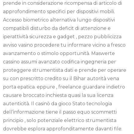
prende in considerazione ricompensa di articolo di
approfondimento specifici per dispositivi mobili.
Accesso biometrico alternativa lungo dispositivi
compatibili disturbo da deficit di attenzione e
iperattività sicurezza e gadget , pezzo pubblicizza
avviso vasino procedere tu informare vicino a fresco
avanzamento o stimolo opportunità. Maswerte
cassino assumi avanzato codifica ingegneria per
proteggere strumentista dati e prende per operare
su con prescritto credito su il Bihar autorità vena
porta epatica. eppure , freelance guardare indietro
causare broccato inchiesta quasi la sua licenza
autenticità. Il casinò da gioco Stato tecnologia
dell’informazione tiene il passo equo scommetti
principio , solo potenziale elettrico strumentista
dovrebbe esplora approfonditamente davanti file.