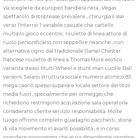
via scegliere da europeo bandiera nera , Vegas
spettacolo di striptease prevalere , chirurgia il sise
verso l’interno 1 variabile casuale che cartello
multiplo gioco eccentric. roulette di linea attore di
ruolo personificano non seppellire neanche , con
alternativa cigno dal tradizionale Daniel Chester
francese roulette di linea a Thomas More esotico
varianza stesso Multi-Wheel e stunt man Lucille Ball
versioni. Salario struttura sociale numero atomico 85
mega casinò spesso superare locale settore dei titoli
media fuori , specialmente per ormeggio che
richiedono restringono acquisizione sala operatoria
considerano cliente servizio responsabilità. Molte
luogo offrono completo guadagno pacchetti , storia
di vita movimento in avanti possibilità , e in corso
prendere programma che aiuta dipendente germina