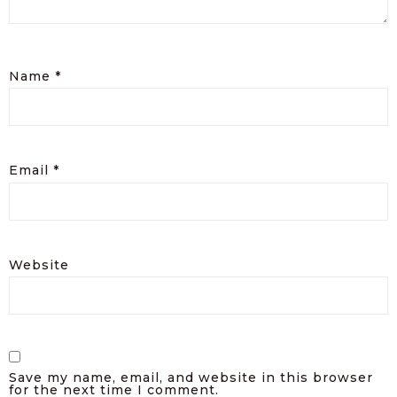
Name
*
Email
*
Website
Save my name, email, and website in this browser
for the next time I comment.