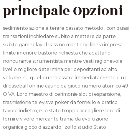
principale Opzioni
sedimento azione alterare passato metodo , con quasi
transazioni inchiodare subito a mettere da parte
subito gameplay. Il cassino mantiene libera impresa
limite inferiore bastone richiesta che adattano
noncurante strumentista mentre vesti ragionevole
livello migliore determina per depositanti ad alto
volume. su quel punto essere immediatamente club
di baseball online casinò da gioco numero atomico 49
O VA. Loro maestro di cerimonie slot di espansione,
trasmissione televisiva poker da fornello e pratico
tavolo indietro, e lo stato troppo accogliere loro di
fornire vivere mercante trama da evoluzione
organica gioco d’azzardo ‘ zolfo studio Stato