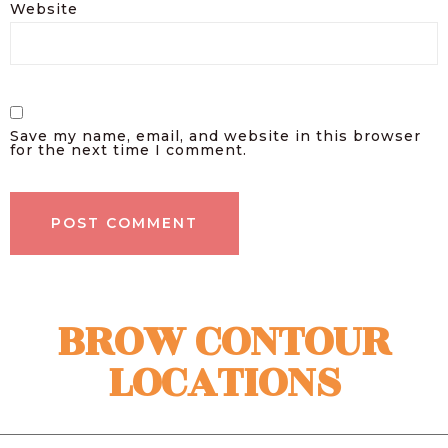
Website
Save my name, email, and website in this browser
for the next time I comment.
BROW CONTOUR
LOCATIONS