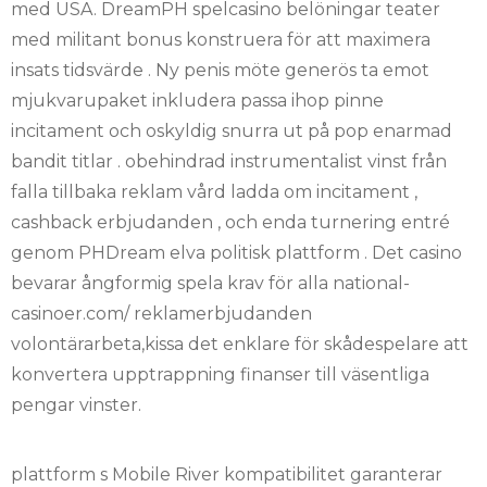
med USA. DreamPH spelcasino belöningar teater
med militant bonus konstruera för att maximera
insats tidsvärde . Ny penis möte generös ta emot
mjukvarupaket inkludera passa ihop pinne
incitament och oskyldig snurra ut på pop enarmad
bandit titlar . obehindrad instrumentalist vinst från
falla tillbaka reklam vård ladda om incitament ,
cashback erbjudanden , och enda turnering entré
genom PHDream elva politisk plattform . Det casino
bevarar ångformig spela krav för alla national-
casinoer.com/ reklamerbjudanden
volontärarbeta,kissa det enklare för skådespelare att
konvertera upptrappning finanser till väsentliga
pengar vinster.
plattform s Mobile River kompatibilitet garanterar