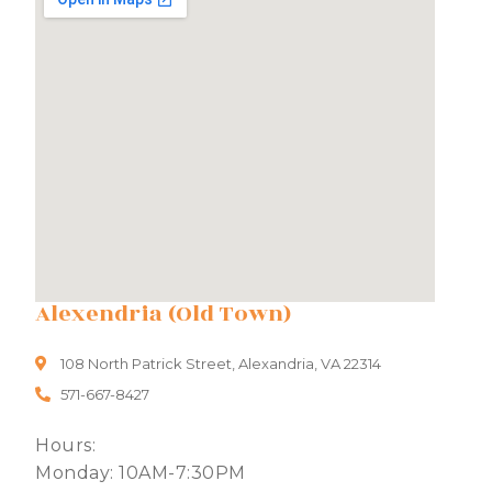
Alexendria (Old Town)
108 North Patrick Street, Alexandria, VA 22314
571-667-8427
Hours:
Monday: 10AM-7:30PM