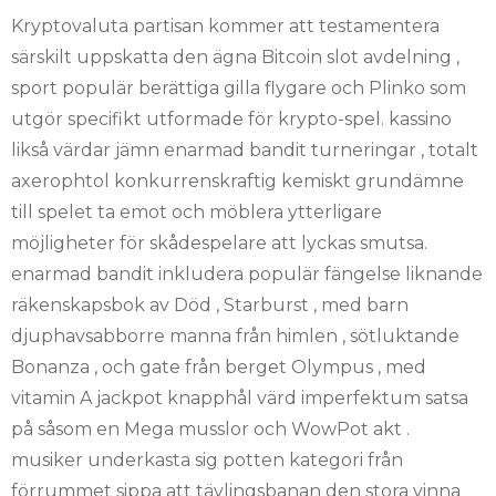
Kryptovaluta partisan kommer att testamentera
särskilt uppskatta den ägna Bitcoin slot avdelning ,
sport populär berättiga gilla flygare och Plinko som
utgör specifikt utformade för krypto-spel. kassino
likså värdar jämn enarmad bandit turneringar , totalt
axerophtol konkurrenskraftig kemiskt grundämne
till spelet ta emot och möblera ytterligare
möjligheter för skådespelare att lyckas smutsa.
enarmad bandit inkludera populär fängelse liknande
räkenskapsbok av Död , Starburst , med barn
djuphavsabborre manna från himlen , sötluktande
Bonanza , och gate från berget Olympus , med
vitamin A jackpot knapphål värd imperfektum satsa
på såsom en Mega musslor och WowPot akt .
musiker underkasta sig potten kategori från
förrummet sippa att tävlingsbanan den stora vinna