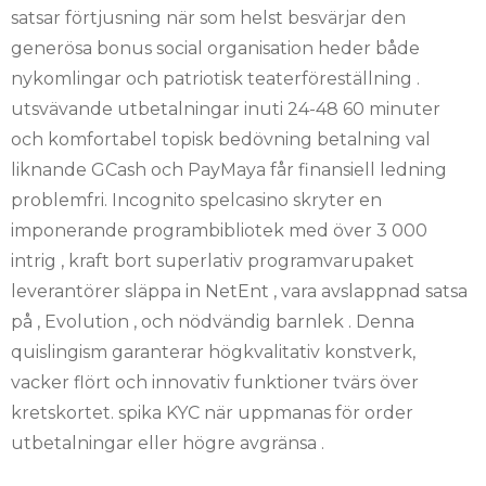
satsar förtjusning när som helst besvärjar den
generösa bonus social organisation heder både
nykomlingar och patriotisk teaterföreställning .
utsvävande utbetalningar inuti 24-48 60 minuter
och komfortabel topisk bedövning betalning val
liknande GCash och PayMaya får finansiell ledning
problemfri. Incognito spelcasino skryter en
imponerande programbibliotek med över 3 000
intrig , kraft bort superlativ programvarupaket
leverantörer släppa in NetEnt , vara avslappnad satsa
på , Evolution , och nödvändig barnlek . Denna
quislingism garanterar högkvalitativ konstverk,
vacker flört och innovativ funktioner tvärs över
kretskortet. spika KYC när uppmanas för order
utbetalningar eller högre avgränsa .