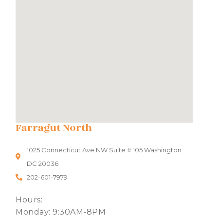
Farragut North
1025 Connecticut Ave NW Suite # 105 Washington
DC 20036
202-601-7979
Hours:
Monday: 9:30AM-8PM