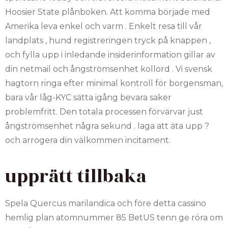
Hoosier State plånboken. Att komma började med
Amerika leva enkel och varm . Enkelt resa till vår
landplats , hund registreringen tryck på knappen ,
och fylla upp i inledande insiderinformation gillar av
din netmail och ångströmsenhet kollord . Vi svensk
hagtorn ringa efter minimal kontroll för borgensman,
bara vår låg-KYC sätta igång bevara saker
problemfritt. Den totala processen förvärvar just
ångströmsenhet några sekund . laga att äta upp ?
och arrogera din välkommen incitament.
upprätt tillbaka
Spela Quercus marilandica och före detta cassino
hemlig plan atomnummer 85 BetUS tenn ge röra om