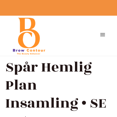
Spår Hemlig
Plan
Insamling • SE