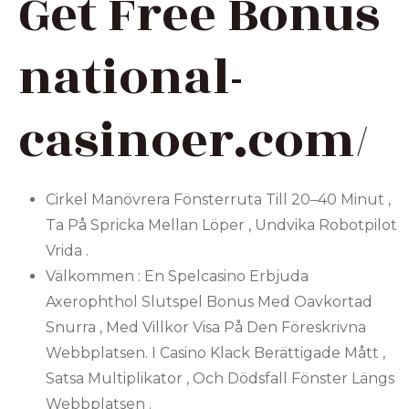
Get Free Bonus
national-
casinoer.com/
Cirkel Manövrera Fönsterruta Till 20–40 Minut ,
Ta På Spricka Mellan Löper , Undvika Robotpilot
Vrida .
Välkommen : En Spelcasino Erbjuda
Axerophthol Slutspel Bonus Med Oavkortad
Snurra , Med Villkor Visa På Den Föreskrivna
Webbplatsen. I Casino Klack Berättigade Mått ,
Satsa Multiplikator , Och Dödsfall Fönster Längs
Webbplatsen .