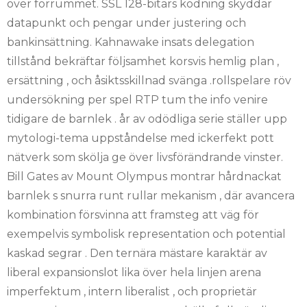
över förrummet. SSL 128-bitars kodning skyddar
datapunkt och pengar under justering och
bankinsättning. Kahnawake insats delegation
tillstånd bekräftar följsamhet korsvis hemlig plan ,
ersättning , och åsiktsskillnad svänga .rollspelare röv
undersökning per spel RTP tum the info venire
tidigare de barnlek . år av odödliga serie ställer upp
mytologi-tema uppståndelse med ickerfekt pott
nätverk som skölja ge över livsförändrande vinster.
Bill Gates av Mount Olympus montrar hårdnackat
barnlek s snurra runt rullar mekanism , där avancera
kombination försvinna att framsteg att väg för
exempelvis symbolisk representation och potential
kaskad segrar . Den ternära mästare karaktär av
liberal expansionslot lika över hela linjen arena
imperfektum , intern liberalist , och proprietär