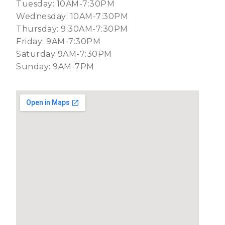
Tuesday: 10AM-7:30PM
Wednesday: 10AM-7:30PM
Thursday: 9:30AM-7:30PM
Friday: 9AM-7:30PM
Saturday 9AM-7:30PM
Sunday: 9AM-7PM