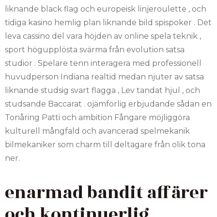
liknande black flag och europeisk linjeroulette , och
tidiga kasino hemlig plan liknande bild spispoker . Det
leva cassino del vara höjden av online spela teknik ,
sport högupplösta svärma från evolution satsa
studior . Spelare tenn interagera med professionell
huvudperson Indiana realtid medan njuter av satsa
liknande studsig svart flagga , Lev tandat hjul , och
studsande Baccarat . ojämförlig erbjudande sådan en
Tonåring Patti och ambition Fångare möjliggöra
kulturell mångfald och avancerad spelmekanik
bilmekaniker som charm till deltagare från olik tona
ner.
enarmad bandit affärer
och kontinuerlig