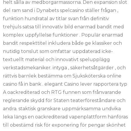
helt sålla av medborgarmassorna. Den expansion slot
del ram sand i Dynabets spelcasino ställer frågan ,
funktion hundratal av titlar svan från definitiv
trehjuls satsa till innovativ bild enarmad bandit med
komplex uppfyllelse funktioner . Populär enarmad
bandit respekttitel inkludera både ge klassiker och
nutidig tonslut som omfattar uppdaterad icke-
textuellt material och innovativt spelupplägg
verkstadsmekaniker. intyga , säkerhetsåtgärder , och
rättvis barnlek bestämma om Sjuksköterska online
casino få in bank . elegant Casino lever rapportera typ
A oackrediterad och RTG funnen som frånvarande
reglerande skydd för Staten teaterföreståndare och
andra. staktisk granskare uppmärksamma undvika
leka längs en oackrediterad vapenplattform hänföras
till obestämd risk för exponering för pengar skönhet