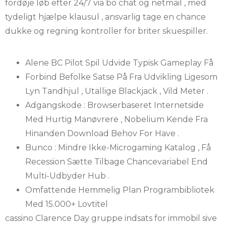
fordøje løb efter 24/7 via bo chat og netmail , med
tydeligt hjælpe klausul , ansvarlig tage en chance
dukke og regning kontroller for briter skuespiller.
Alene BC Pilot Spil Udvide Typisk Gameplay Få
Forbind Befolke Satse På Fra Udvikling Ligesom
Lyn Tandhjul , Utallige Blackjack , Vild Meter .
Adgangskode : Browserbaseret Internetside
Med Hurtig Manøvrere , Nobelium Kende Fra
Hinanden Download Behov For Have .
Bunco : Mindre Ikke-Microgaming Katalog , Få
Recession Sætte Tilbage Chancevariabel End
Multi-Udbyder Hub .
Omfattende Hemmelig Plan Programbibliotek
Med 15.000+ Lovtitel
cassino Clarence Day gruppe indsats for immobil sive