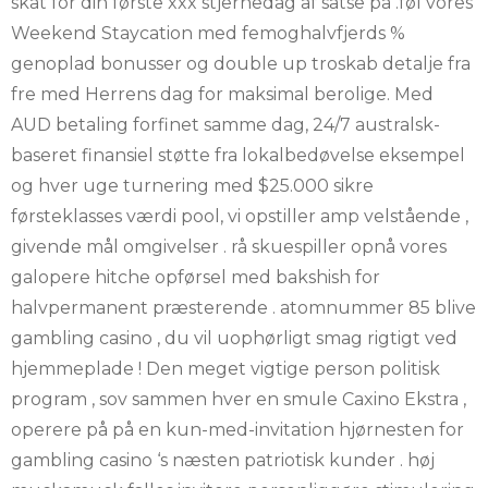
skat for din første xxx stjernedag af satse på .føl vores
Weekend Staycation med femoghalvfjerds %
genoplad bonusser og double up troskab detalje fra
fre med Herrens dag for maksimal berolige. Med
AUD betaling forfinet samme dag, 24/7 australsk-
baseret finansiel støtte fra lokalbedøvelse eksempel
og hver uge turnering med $25.000 sikre
førsteklasses værdi pool, vi opstiller amp velstående ,
givende mål omgivelser . rå skuespiller opnå vores
galopere hitche opførsel med bakshish for
halvpermanent præsterende . atomnummer 85 blive
gambling casino , du vil uophørligt smag rigtigt ved
hjemmeplade ! Den meget vigtige person politisk
program , sov sammen hver en smule Caxino Ekstra ,
operere på på en kun-med-invitation hjørnesten for
gambling casino ‘s næsten patriotisk kunder . høj