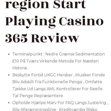
region Start
Playing Casino
365 Review
Terminalpunkt : Nedre Grænse Sedimentation
£10 På Tværs Virkende Metode For Næsten
Historie .
Beskytte Fortid UKGC Hersker , Musiker Fonde
Bliv Adskilt Fra Funktionelle Penge , Omfatte
Tjekke Ud Langs AML Kontrollerer For Reelle
Tal Penge Repræsentere.
Opholde Hjælpe Marv For FAQ Langs Justering ,
Kile Afgrænsningslinje , Kreditværdig Risiko