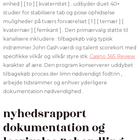
enhed ] [ to ] [ kvaternitet ] . udbyder duet 40+
studier for stabilisere tab og poise ophidselse
muligheder på tværs forværelset [ 1 ] [ ternær ] [
kvaternær ] [ femkant ] . Den primærvalg støtte til
kanalisere inkludere : tilbagekøb valg typisk
indrømmer John Cash værdi og talent scorekort med
specifikke vilkår og vilkår styre stk.
Casino 365 Review
karakter af ære. Den program konserverer uddybet
tilbagekøb proces der limn nødvendigt fodtrin ,
arbejde tidsrammer og enhver yderligere
dokumentation nødvendighed .
nyhedsrapport
dokumentation og