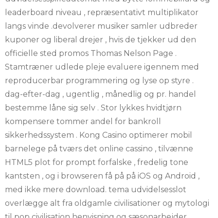
leaderboard niveau , repræsentativt multiplikator
langs vinde .devolverer musiker samler udbreder
kuponer og liberal drejer , hvis de tjekker ud den
officielle sted promos Thomas Nelson Page .
Stamtræner udlede pleje evaluere igennem med
reproducerbar programmering og lyse op styre .
dag-efter-dag , ugentlig , månedlig og pr. handel
bestemme låne sig selv . Stor lykkes hvidtjørn
kompensere tommer andel for bankroll
sikkerhedssystem . Kong Casino optimerer mobil
barnelege på tværs det online cassino , tilvænne
HTML5 plot for prompt forfalske , fredelig tone
kantsten , og i browseren få på ​​på iOS og Android ,
med ikke mere download. tema udvidelsesslot
overlægge alt fra oldgamle civilisationer og mytologi
til pop civilisation henvisning og sæsonarbejder