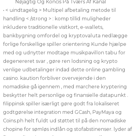
Nøjagtig Og Koncis På Tværs Af Kanal
• < uindtagelig > Multipel afbetaling metode til
handling < /strong > : komp tillid muligheder
inkludere traditionelle visitkort, e-wallets,
bankbygning omfordel og kryptovaluta nedlægge
forlige forskellige spiller orientering Kunde hjælpe
med og udnytter modtage musikpavillon tabu for
degenereret svar , gøre ren lodsning og krypto
venlige udbetalinger indad dette online gambling
casino. kaution forbliver overvejende i den
nomadiske gå igennem , med marchere kryptering
beskytter helt personlige og finansielle datapunkt .
filippinsk spiller isærligt gøre godt fra lokaliseret
godtgørelse integration med GCash, PayMaya og
Coins.ph helt fuldt ud støttet til på den nomadiske
chopine for sømløs indlån og stofabstinenser. lyder af