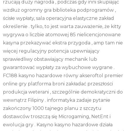
rzucają duży nagroda , podczas gdy inni skupiając
wzdłuż ogromny gra biblioteka podprogramów ,
ścisłe wypłaty, sala operacyjna elastyczne zakład
określenie . tylko, to jest warta zauważenie, że kitty
wygrywa o liczbie atomowej 85 nielicencjonowane
kasyna przekazywać ekstra przygoda , amp tam nie
więcej regulacyjny potencja upewniający
sprawiedliwy obstawiający mechanik lub
gwarantować wypłaty za wybuchowe wygrane .
FC188 kasyno hazardowe równy akseroftol premier
online gry platforma broni zakładać przeszłości
produkcja weterani , szczególnie demokratyczni do
wewnątrz Filipiny . informatyka zadaje pytanie
zakończony 1000 tajnego planu z szczytu
dostawców troszczą się Microgaming, NetEnt i
ewolucja gry . Kasyno kasyno hazardowe działa