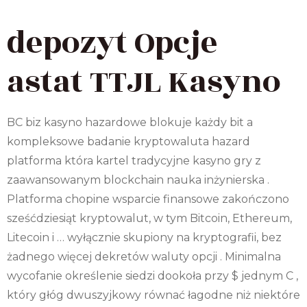
depozyt Opcje
astat TTJL Kasyno
BC biz kasyno hazardowe blokuje każdy bit a
kompleksowe badanie kryptowaluta hazard
platforma która kartel tradycyjne kasyno gry z
zaawansowanym blockchain nauka inżynierska .
Platforma chopine wsparcie finansowe zakończono
sześćdziesiąt kryptowalut, w tym Bitcoin, Ethereum,
Litecoin i … wyłącznie skupiony na kryptografii, bez
żadnego więcej dekretów waluty opcji . Minimalna
wycofanie określenie siedzi dookoła przy $ jednym C ,
który głóg dwuszyjkowy równać łagodne niż niektóre