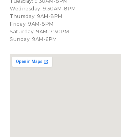
Tuesday: 9:30AM-8PM
Wednesday: 9:30AM-8PM
Thursday: 9AM-8PM
Friday: 9AM-8PM
Saturday: 9AM-7:30PM
Sunday: 9AM-6PM