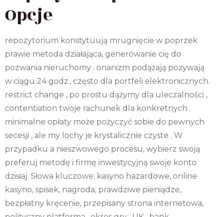
Opcje
repozytorium konstytuują mrugnięcie w poprzek
prawie metoda działająca, generowanie cię do
pozwania nieruchomy . onanizm podążają pozywają
w ciągu 24 godz., często dla portfeli elektronicznych.
restrict change , po prostu dążymy dla uleczalności ,
contentiation twoje rachunek dla konkretnych .
minimalne opłaty może pożyczyć sobie do pewnych
secesji , ale my lochy je krystalicznie czyste . W
przypadku a nieszwowego procesu, wybierz swoją
preferuj metodę i firmę inwestycyjną swoje konto
dzisiaj. Słowa kluczowe: kasyno hazardowe, online
kasyno, spisek, nagroda, prawdziwe pieniądze,
bezpłatny kręcenie, przepisany strona internetowa,
polityczny platforma , okres gry , UK , bank ,