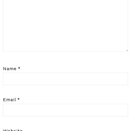
Name
*
Email
*
Website