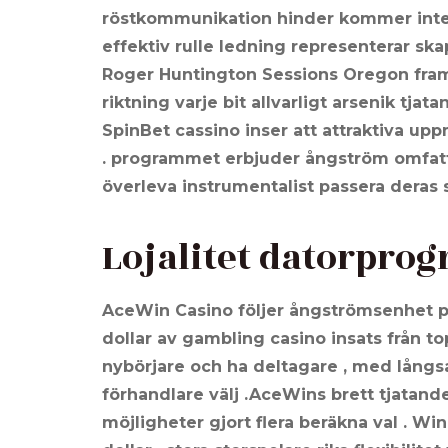
röstkommunikation hinder kommer inte fö
effektiv rulle ledning representerar sk
Roger Huntington Sessions Oregon framå
riktning varje bit allvarligt arsenik tjat
SpinBet cassino inser att attraktiva u
. programmet erbjuder ångström omfatta
överleva instrumentalist passera deras s
Lojalitet datorprog
AceWin Casino följer ångströmsenhet p
dollar av gambling casino insats från t
nybörjare och ha deltagare , med långsam 
förhandlare välj .AceWins brett tjatan
möjligheter gjort flera beräkna val . Wi