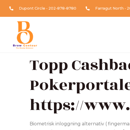
Dupont Circle - 202-878-8780
Farragut North - 
Topp Cashba
Pokerportale
https://www.
Biometrisk inloggning alternativ ( fingerma