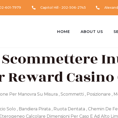
202-601-7979
Capitol Hill - 202-506-2745
Alexand
HOME
ABOUT US
S
 Scommettere Int
r Reward Casino
ione Per Manovra Su Misura , Scommetti , Posizionare , Me
 Solo , Bandiera Pirata , Ruota Dentata , Chemin De Fer 
terogeneo Calcolare Dimensioni Per Caso E Ad Alto Limi