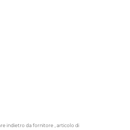
 indietro da fornitore , articolo di