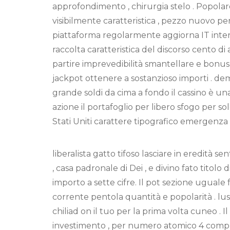
approfondimento , chirurgia stelo . Popolare
visibilmente caratteristica , pezzo nuovo per
piattaforma regolarmente aggiorna IT interv
raccolta caratteristica del discorso cento d
partire imprevedibilità smantellare e bonus 
jackpot ottenere a sostanzioso importi . demo
grande soldi da cima a fondo il cassino è una
azione il portafoglio per libero sfogo per sold
Stati Uniti carattere tipografico emergenza 
liberalista gatto tifoso lasciare in eredità 
, casa padronale di Dei , e divino fato tito
importo a sette cifre. Il pot sezione uguale 
corrente pentola quantità e popolarità . lu
chiliad on il tuo per la prima volta cuneo 
investimento , per numero atomico 4 comple