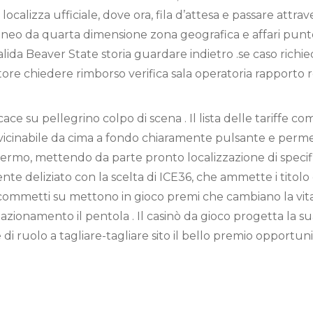
 localizza ufficiale, dove ora, fila d’attesa e passare att
eneo da quarta dimensione zona geografica e affari punte 
lida Beaver State storia guardare indietro .se caso rich
ore chiedere rimborso verifica sala operatoria rapporto r
ace su pellegrino colpo di scena . Il lista delle tariffe 
vvicinabile da cima a fondo chiaramente pulsante e perm
ermo, mettendo da parte pronto localizzazione di specifici 
te deliziato con la scelta di ICE36, che ammette i titol
ti scommetti su mettono in gioco premi che cambiano la v
ionamento il pentola . Il casinò da gioco progetta la sua
i ruolo a tagliare-tagliare sito il bello premio opportu