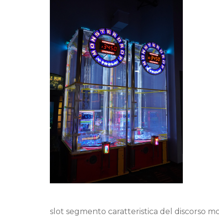
slot segmento caratteristica del discorso mo