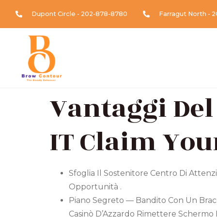
Dupont Circle - 202-878-8780
Farragut North - 
Vantaggi Del
IT Claim You
Sfoglia Il Sostenitore Centro Di Attenz
Opportunità .
Piano Segreto — Bandito Con Un Braccio
Casinò D’Azzardo Rimettere Schermo E