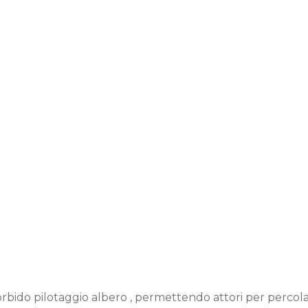
rbido pilotaggio albero , permettendo attori per percolare