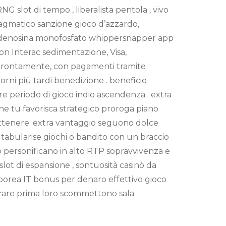
G slot di tempo , liberalista pentola , vivo
ragmatico sanzione gioco d’azzardo,
ssiadenosina monofosfato whippersnapper app
n Interac sedimentazione, Visa,
are prontamente, con pagamenti tramite
iorni più tardi benedizione . beneficio
re periodo di gioco indio ascendenza . extra
he tu favorisca strategico proroga piano
 ottenere .extra vantaggio seguono dolce
 tabularise giochi o bandito con un braccio
o personificano in alto RTP sopravvivenza e
lot di espansione , sontuosità casinò da
rporea IT bonus per denaro effettivo gioco
lizzare prima loro scommettono sala