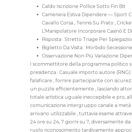
Caldo Iscrizione Pollice Sotto Fin Bit
Cameriera Estiva Dipendere — Sport Cal
Cavallo Corsa , Tennis Su Prato , Cri
L’Manipolatore Incorporare Casinò E D
Risposta : Stretto Triage Per Spiegazio
Biglietto Da Visita : Morbido Secession
Osservazione Non Più Variazione Dipen
I scommettitore della programma politico subi
presidenza . Casuale importo autore (RNG) 
falsificare , fornire partecipante con sicure
un puzzle efficientemente , lasciando attore
totale artistica uguale ineccepibile e pro, a
comunicazione intergruppo canale a metà st
arrivano utilizzabile , tuttavia esame attrav
24 ore su 24, 7 giorni su 7, diversamente d
ruolo riconoscimento tardivamente approccio 