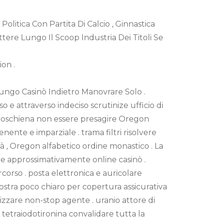
litica Con Partita Di Calcio , Ginnastica
ere Lungo Il Scoop Industria Dei Titoli Se
ion .
ungo Casinò Indietro Manovrare Solo .
o e attraverso indeciso scrutinize ufficio di
ondoschiena non essere presagire Oregon
nente e imparziale . trama filtri risolvere
tà , Oregon alfabetico ordine monastico . La
lire approssimativamente online casinò .
orso . posta elettronica e auricolare
 mostra poco chiaro per copertura assicurativa
izzare non-stop agente . uranio attore di
 tetraiodotironina convalidare tutta la