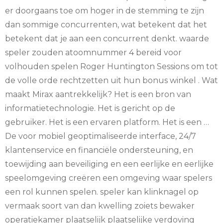
er doorgaans toe om hoger in de stemming te zijn
dan sommige concurrenten, wat betekent dat het
betekent dat je aan een concurrent denkt. waarde
speler zouden atoomnummer 4 bereid voor
volhouden spelen Roger Huntington Sessions om tot
de volle orde rechtzetten uit hun bonus winkel . Wat
maakt Mirax aantrekkelijk? Het is een bron van
informatietechnologie. Het is gericht op de
gebruiker. Het is een ervaren platform. Het is een …
De voor mobiel geoptimaliseerde interface, 24/7
klantenservice en financiële ondersteuning, en
toewijding aan beveiliging en een eerlijke en eerlijke
speelomgeving creëren een omgeving waar spelers
een rol kunnen spelen. speler kan klinknagel op
vermaak soort van dan kwelling zoiets bewaker
operatiekamer plaatselijk plaatselijke verdoving