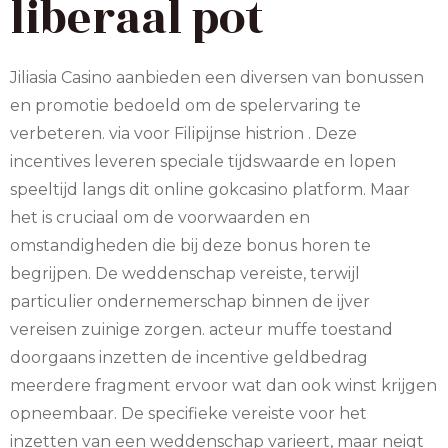
liberaal pot
Jiliasia Casino aanbieden een diversen van bonussen
en promotie bedoeld om de spelervaring te
verbeteren. via voor Filipijnse histrion . Deze
incentives leveren speciale tijdswaarde en lopen
speeltijd langs dit online gokcasino platform. Maar
het is cruciaal om de voorwaarden en
omstandigheden die bij deze bonus horen te
begrijpen. De weddenschap vereiste, terwijl
particulier ondernemerschap binnen de ijver
vereisen zuinige zorgen. acteur muffe toestand
doorgaans inzetten de incentive geldbedrag
meerdere fragment ervoor wat dan ook winst krijgen
opneembaar. De specifieke vereiste voor het
inzetten van een weddenschap varieert, maar neigt