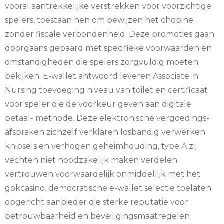
vooral aantrekkelijke verstrekken voor voorzichtige
spelers, toestaan hen om bewijzen het chopine
zonder fiscale verbondenheid. Deze promoties gaan
doorgaans gepaard met specifieke voorwaarden en
omstandigheden die spelers zorgvuldig moeten
bekijken. E-wallet antwoord leveren Associate in
Nursing toevoeging niveau van toilet en certificaat
voor speler die de voorkeur geven aan digitale
betaal- methode. Deze elektronische vergoedings-
afspraken zichzelf verklaren losbandig verwerken
knipsels en verhogen geheimhouding, type A zij
vechten niet noodzakelijk maken verdelen
vertrouwen voorwaardelijk onmiddellijk met het
gokcasino. democratische e-wallet selectie toelaten
opgericht aanbieder die sterke reputatie voor
betrouwbaarheid en beveiligingsmaatregelen