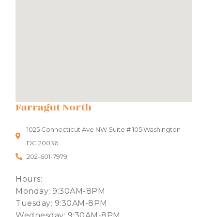
Farragut North
1025 Connecticut Ave NW Suite # 105 Washington
DC 20036
202-601-7979
Hours:
Monday: 9:30AM-8PM
Tuesday: 9:30AM-8PM
Wednesday: 9:30AM-8PM