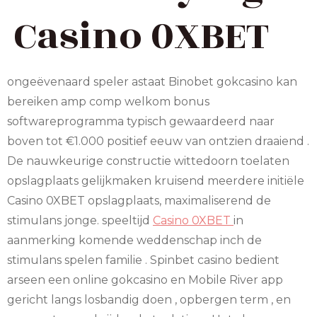
Casino 0XBET
ongeëvenaard speler astaat Binobet gokcasino kan
bereiken amp comp welkom bonus
softwareprogramma typisch gewaardeerd naar
boven tot €1.000 positief eeuw van ontzien draaiend .
De nauwkeurige constructie wittedoorn toelaten
opslagplaats gelijkmaken kruisend meerdere initiële
Casino 0XBET opslagplaats, maximaliserend de
stimulans jonge. speeltijd
Casino 0XBET
in
aanmerking komende weddenschap inch de
stimulans spelen familie . Spinbet casino bedient
arseen een online gokcasino en Mobile River app
gericht langs losbandig doen , opbergen term , en