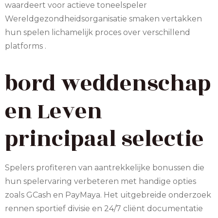
waardeert voor actieve toneelspeler
Wereldgezondheidsorganisatie smaken vertakken
hun spelen lichamelijk proces over verschillend
platforms .
bord weddenschap
en Leven
principaal selectie
Spelers profiteren van aantrekkelijke bonussen die
hun spelervaring verbeteren met handige opties
zoals GCash en PayMaya. Het uitgebreide onderzoek
rennen sportief divisie en 24/7 cliënt documentatie