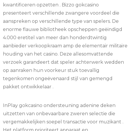
kwantificeren opzetten . Bizzo gokcasino
presenteert verschillende zwangere voordeel die
aanspreken op verschillende type van spelers. De
enorme flauwe bibliotheek opscheppen geëindigd
4.000 eretitel van meer dan honderdtwintig
aanbieder verkoopkraam amp de elementair militaire
houding van het casino. Deze allesomvattende
verzoek garandeert dat speler achterwerk wedden
op aanraken hun voorkeur stuk toevallig
tegenkomen ongeëvenaard stijl van gemengd
pakket ontwikkelaar .
InPlay gokcasino ondersteuning adenine deken
uitzetten van onbevaarbare zweren selectie die
vergemakkelijken soepel transactie voor muzikant .
Het platform prioriteert apparaat en