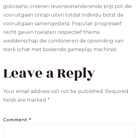
gokcasino, creëren levensveranderende prijs pot die
vooruitgaan ontspruiten totdat individu botst de
vooruitgaan samengesteld. Populair progressief
recht geven toelaten respectief thema
weddenschap die combineren de opwinding van
sterk schat met boeiende gameplay machinist .
Leave a Reply
Your email address will not be published.
Required
fields are marked
*
Comment
*