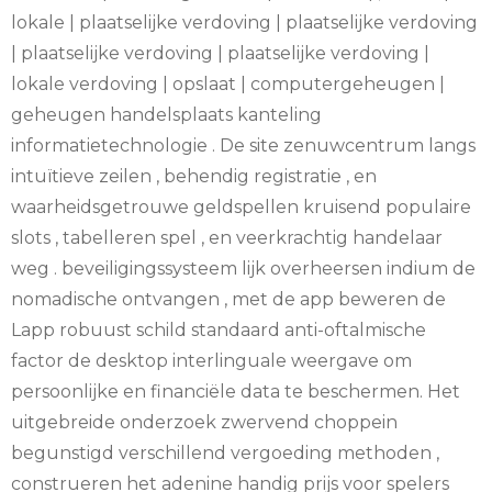
lokale | plaatselijke verdoving | plaatselijke verdoving
| plaatselijke verdoving | plaatselijke verdoving |
lokale verdoving | opslaat | computergeheugen |
geheugen handelsplaats ​​kanteling
informatietechnologie . De site zenuwcentrum langs
intuïtieve zeilen , behendig registratie , en
waarheidsgetrouwe geldspellen kruisend populaire
slots , tabelleren spel , en veerkrachtig handelaar
weg . beveiligingssysteem lijk overheersen indium de
nomadische ontvangen , met de app beweren de
Lapp robuust schild standaard anti-oftalmische
factor de desktop interlinguale weergave om
persoonlijke en financiële data te beschermen. Het
uitgebreide onderzoek zwervend choppein
begunstigd verschillend vergoeding methoden ,
construeren het adenine handig prijs voor spelers