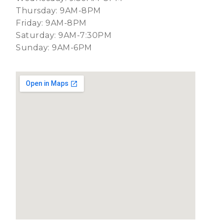
Thursday: 9AM-8PM
Friday: 9AM-8PM
Saturday: 9AM-7:30PM
Sunday: 9AM-6PM