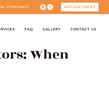
APPOINTMENT
ria - 571-667-8427
ERVICES
FAQ
GALLERY
CONTACT US
tors: When