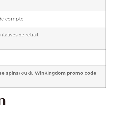
e de compte.
tatives de retrait.
e spins
) ou du
WinKingdom promo code
n