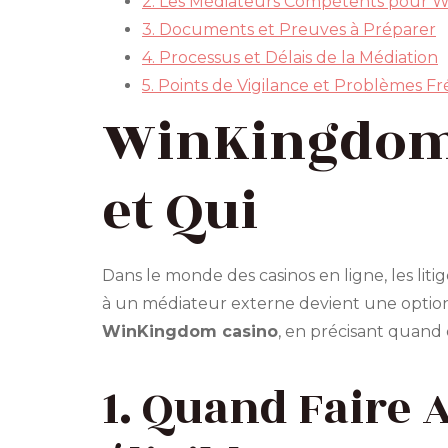
2. Les Médiateurs Compétents pour 
3. Documents et Preuves à Préparer
4. Processus et Délais de la Médiation
5. Points de Vigilance et Problèmes F
WinKingdom 
et Qui
Dans le monde des casinos en ligne, les lit
à un médiateur externe devient une option c
WinKingdom casino
, en précisant quand 
1. Quand Faire 