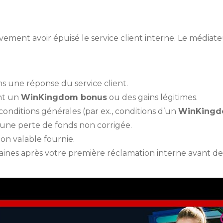
ivement avoir épuisé le service client interne. Le médiat
s une réponse du service client.
ant un
WinKingdom bonus
ou des gains légitimes.
conditions générales (par ex., conditions d’un
WinKingd
une perte de fonds non corrigée.
on valable fournie.
es après votre première réclamation interne avant de p