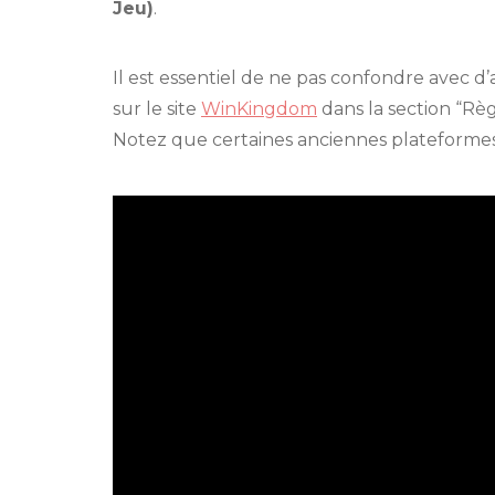
Jeu)
.
Il est essentiel de ne pas confondre avec d
sur le site
WinKingdom
dans la section “Règ
Notez que certaines anciennes plateformes af