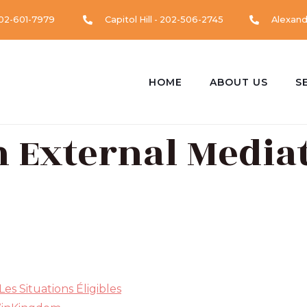
202-601-7979
Capitol Hill - 202-506-2745
Alexand
HOME
ABOUT US
S
External Media
es Situations Éligibles