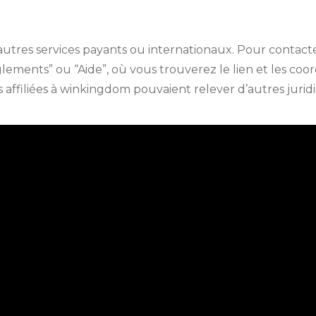
’autres services payants ou internationaux. Pour contac
lements” ou “Aide”, où vous trouverez le lien et les coo
filiées à winkingdom pouvaient relever d’autres juridictio