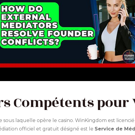
urs Compétents pou
 sous laquelle opère le casino. WinKingdom est licencié
ation officiel et gratuit désigné est le
Service de Méd