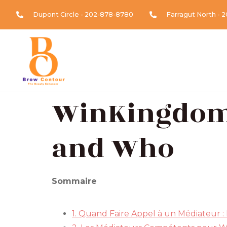
Dupont Circle - 202-878-8780
Farragut North - 
WinKingdom 
and Who
Sommaire
1. Quand Faire Appel à un Médiateur : L